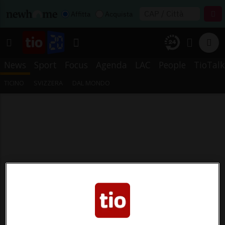
Affitta
Acquista
News
Sport
Focus
Agenda
LAC
People
TioTalk
TICINO
SVIZZERA
DAL MONDO