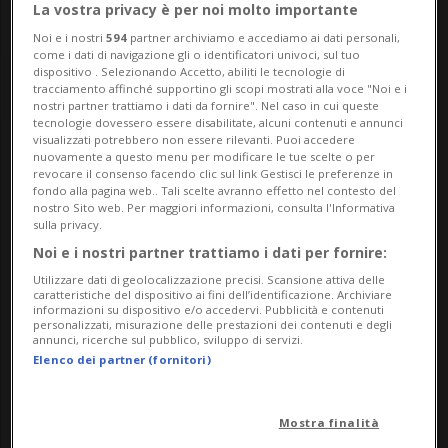
La vostra privacy è per noi molto importante
Noi e i nostri
594
partner archiviamo e accediamo ai dati personali,
come i dati di navigazione gli o identificatori univoci, sul tuo
dispositivo . Selezionando Accetto, abiliti le tecnologie di
tracciamento affinché supportino gli scopi mostrati alla voce "Noi e i
nostri partner trattiamo i dati da fornire". Nel caso in cui queste
tecnologie dovessero essere disabilitate, alcuni contenuti e annunci
visualizzati potrebbero non essere rilevanti. Puoi accedere
nuovamente a questo menu per modificare le tue scelte o per
Notizie su Van De Best
revocare il consenso facendo clic sul link Gestisci le preferenze in
fondo alla pagina web.. Tali scelte avranno effetto nel contesto del
nostro Sito web. Per maggiori informazioni, consulta l'Informativa
sulla privacy.
Segui le notizie e gli approfondimenti su
Noi e i nostri partner trattiamo i dati per fornire:
Van De Best.
Utilizzare dati di geolocalizzazione precisi. Scansione attiva delle
caratteristiche del dispositivo ai fini dell’identificazione. Archiviare
informazioni su dispositivo e/o accedervi. Pubblicità e contenuti
personalizzati, misurazione delle prestazioni dei contenuti e degli
annunci, ricerche sul pubblico, sviluppo di servizi.
Elenco dei partner (fornitori)
Mostra finalità