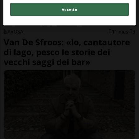
Accetto
SAVOSA
11 mesi
3
Van De Sfroos: «Io, cantautore
di lago, pesco le storie dei
vecchi saggi dei bar»