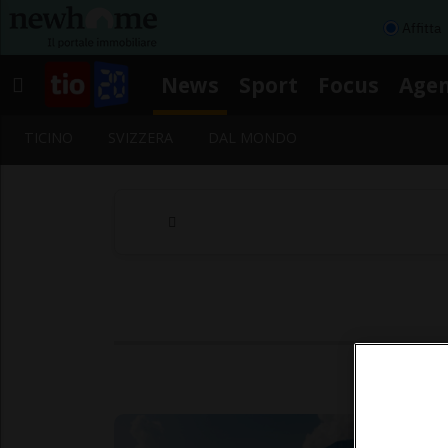
Affitta
News
Sport
Focus
Age
TICINO
SVIZZERA
DAL MONDO