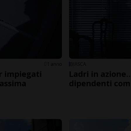
1 anno
BIASCA
r impiegati
Ladri in azione
massima
dipendenti com