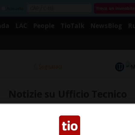
Acquista
nda
LAC
People
TioTalk
NewsBlog
R
Segnalaci
Notizie su Ufficio Tecnico
Segui le notizie e gli approfondimenti su Ufficio Tecnico