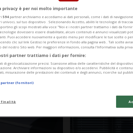
a privacy è per noi molto importante
ri
594
partner archiviamo e accediamo ai dati personali, come i dati di navigazione 
ri univoci, sul tuo dispositivo . Selezionando Accetto, abiliti le tecnologie di tracc
portino gli scopi mostrati alla voce "Noi e i nostri partner trattiamo i dati da fornir
tecnologie dovessero essere disabilitate, alcuni contenuti e annunci visualizzati 
vanti. Puoi accedere nuovamente a questo menu per modificare le tue scelte o per
endo clic sul link Gestisci le preferenze in fondo alla pagina web.. Tali scelte avr
o del nostro Sito web. Per maggiori informazioni, consulta l'Informativa sulla priva
ostri partner trattiamo i dati per fornire:
ati di geolocalizzazione precisi. Scansione attiva delle caratteristiche del dispositivo 
icazione. Archiviare informazioni su dispositivo e/o accedervi. Pubblicità e contenu
ati, misurazione delle prestazioni dei contenuti e degli annunci, ricerche sul pubbl
3 mesi
3
2
BIASCA
 partner (fornitori)
ecnico: aperti i
Licenziata nel 
i chiave
mezzo è andata
 finalità
Ac