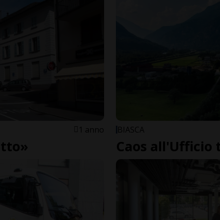
1 anno
BIASCA
utto»
Caos all'Ufficio 