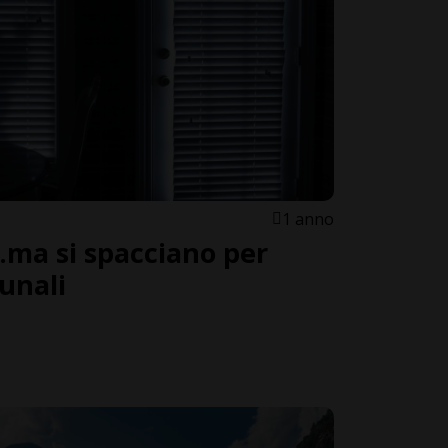
1 anno
…ma si spacciano per
unali