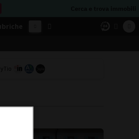
Cerca e trova immobili
ubriche
.