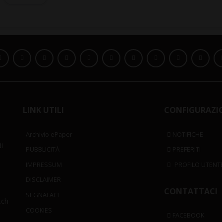
LINK UTILI
CONFIGURAZI
Archivio ePaper
NOTIFICHE
i
PUBBLICITÀ
PREFERITI
IMPRESSUM
PROFILO UTENT
DISCLAIMER
CONTATTACI
SEGNALACI
.ch
COOKIES
FACEBOOK