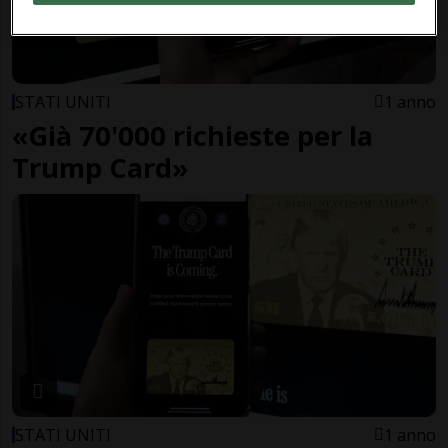
STATI UNITI
1 anno
«Già 70'000 richieste per la
Trump Card»
STATI UNITI
1 anno