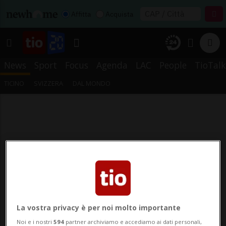
Affitta
Acquista
News
Sport
Focus
Agenda
LAC
People
TioTalk
TICINO
SVIZZERA
DAL MONDO
La vostra privacy è per noi molto importante
Noi e i nostri
594
partner archiviamo e accediamo ai dati personali,