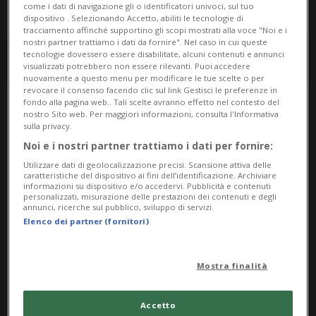
come i dati di navigazione gli o identificatori univoci, sul tuo
dispositivo . Selezionando Accetto, abiliti le tecnologie di
tracciamento affinché supportino gli scopi mostrati alla voce "Noi e i
nostri partner trattiamo i dati da fornire". Nel caso in cui queste
tecnologie dovessero essere disabilitate, alcuni contenuti e annunci
visualizzati potrebbero non essere rilevanti. Puoi accedere
nuovamente a questo menu per modificare le tue scelte o per
revocare il consenso facendo clic sul link Gestisci le preferenze in
fondo alla pagina web.. Tali scelte avranno effetto nel contesto del
nostro Sito web. Per maggiori informazioni, consulta l'Informativa
Notizie su Trump Card
sulla privacy.
Noi e i nostri partner trattiamo i dati per fornire:
Utilizzare dati di geolocalizzazione precisi. Scansione attiva delle
Segui le notizie e gli approfondimenti su
caratteristiche del dispositivo ai fini dell’identificazione. Archiviare
informazioni su dispositivo e/o accedervi. Pubblicità e contenuti
Trump Card.
personalizzati, misurazione delle prestazioni dei contenuti e degli
annunci, ricerche sul pubblico, sviluppo di servizi.
Elenco dei partner (fornitori)
Mostra finalità
Accetto