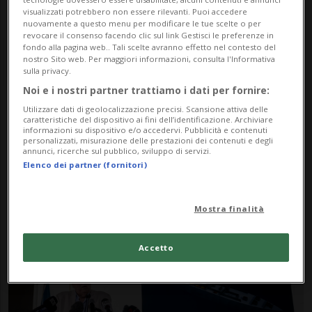
visualizzati potrebbero non essere rilevanti. Puoi accedere
nuovamente a questo menu per modificare le tue scelte o per
revocare il consenso facendo clic sul link Gestisci le preferenze in
fondo alla pagina web.. Tali scelte avranno effetto nel contesto del
nostro Sito web. Per maggiori informazioni, consulta l'Informativa
sulla privacy.
Noi e i nostri partner trattiamo i dati per fornire:
Utilizzare dati di geolocalizzazione precisi. Scansione attiva delle
Notizie su Titanic Ii
caratteristiche del dispositivo ai fini dell’identificazione. Archiviare
informazioni su dispositivo e/o accedervi. Pubblicità e contenuti
personalizzati, misurazione delle prestazioni dei contenuti e degli
annunci, ricerche sul pubblico, sviluppo di servizi.
Elenco dei partner (fornitori)
Segui le notizie e gli approfondimenti su
Titanic Ii.
Mostra finalità
Accetto