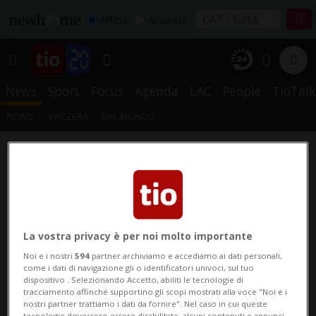
Affitta
Acquista
News
Sport
Focus
Agenda
LAC
People
TioTalk
TICINO
SVIZZERA
DAL MONDO
La vostra privacy è per noi molto importante
Noi e i nostri
594
partner archiviamo e accediamo ai dati personali,
come i dati di navigazione gli o identificatori univoci, sul tuo
dispositivo . Selezionando Accetto, abiliti le tecnologie di
tracciamento affinché supportino gli scopi mostrati alla voce "Noi e i
nostri partner trattiamo i dati da fornire". Nel caso in cui queste
tecnologie dovessero essere disabilitate, alcuni contenuti e annunci