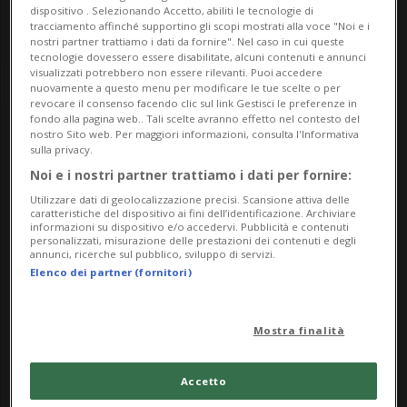
dispositivo . Selezionando Accetto, abiliti le tecnologie di
tracciamento affinché supportino gli scopi mostrati alla voce "Noi e i
nostri partner trattiamo i dati da fornire". Nel caso in cui queste
tecnologie dovessero essere disabilitate, alcuni contenuti e annunci
visualizzati potrebbero non essere rilevanti. Puoi accedere
nuovamente a questo menu per modificare le tue scelte o per
revocare il consenso facendo clic sul link Gestisci le preferenze in
fondo alla pagina web.. Tali scelte avranno effetto nel contesto del
nostro Sito web. Per maggiori informazioni, consulta l'Informativa
Notizie su Tisane
sulla privacy.
Noi e i nostri partner trattiamo i dati per fornire:
Utilizzare dati di geolocalizzazione precisi. Scansione attiva delle
caratteristiche del dispositivo ai fini dell’identificazione. Archiviare
Segui le notizie e gli approfondimenti su
informazioni su dispositivo e/o accedervi. Pubblicità e contenuti
personalizzati, misurazione delle prestazioni dei contenuti e degli
Tisane.
annunci, ricerche sul pubblico, sviluppo di servizi.
Elenco dei partner (fornitori)
Mostra finalità
Accetto