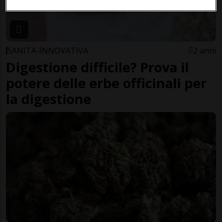
SANITÀ-INNOVATIVA
2 anni
Digestione difficile? Prova il
potere delle erbe officinali per
la digestione