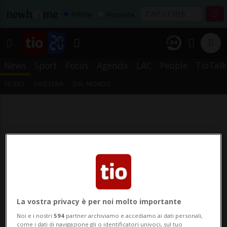
Affitta
Acquista
News
Sport
Focus
Agenda
LAC
People
TioTalk
TICINO
SVIZZERA
DAL MONDO
La vostra privacy è per noi molto importante
Noi e i nostri
594
partner archiviamo e accediamo ai dati personali,
come i dati di navigazione gli o identificatori univoci, sul tuo