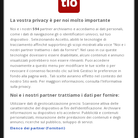
La vostra privacy è per noi molto importante
Noi e i nostri
594
partner archiviamo e accediamo ai dati personali,
come i dati di navigazione gli o identificatori univoci, sul tuo
dispositivo . Selezionando Accetto, abiliti le tecnologie di
tracciamento affinché supportino gli scopi mostrati alla voce "Noi e i
nostri partner trattiamo i dati da fornire". Nel caso in cui queste
Notizie su Tifone Rai
tecnologie dovessero essere disabilitate, alcuni contenuti e annunci
visualizzati potrebbero non essere rilevanti. Puoi accedere
nuovamente a questo menu per modificare le tue scelte o per
revocare il consenso facendo clic sul link Gestisci le preferenze in
Segui le notizie e gli approfondimenti su
fondo alla pagina web.. Tali scelte avranno effetto nel contesto del
nostro Sito web. Per maggiori informazioni, consulta l'Informativa
Tifone Rai.
sulla privacy.
Noi e i nostri partner trattiamo i dati per fornire:
Utilizzare dati di geolocalizzazione precisi. Scansione attiva delle
caratteristiche del dispositivo ai fini dell’identificazione. Archiviare
informazioni su dispositivo e/o accedervi. Pubblicità e contenuti
personalizzati, misurazione delle prestazioni dei contenuti e degli
annunci, ricerche sul pubblico, sviluppo di servizi.
Elenco dei partner (fornitori)