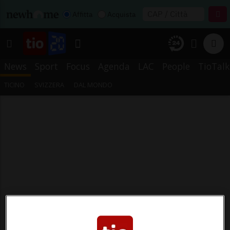
Affitta
Acquista
News
Sport
Focus
Agenda
LAC
People
TioTalk
TICINO
SVIZZERA
DAL MONDO