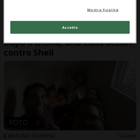
Mostra finalità
Accetto
FILIPPINE/REGNO UNITO
7 mesi
1
Dopo il tifone, una class action
contro Shell
FOTO
CANTONE/ FILIPPINE
4 anni