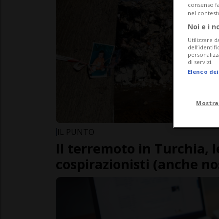
consenso fac
nel contest
Noi e i n
Utilizzare d
dell’identif
personalizz
di servizi.
Elenco dei
Mostra
IL PUNTO
Il terremoto in Turchia, l
cospirazionisti (anche no