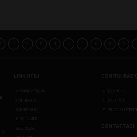
LINK UTILI
CONFIGURAZI
Archivio ePaper
NOTIFICHE
i
PUBBLICITÀ
PREFERITI
IMPRESSUM
PROFILO UTENT
DISCLAIMER
CONTATTACI
SEGNALACI
.ch