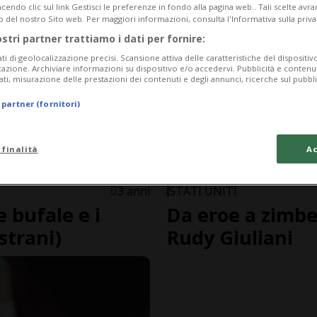
endo clic sul link Gestisci le preferenze in fondo alla pagina web.. Tali scelte avr
o del nostro Sito web. Per maggiori informazioni, consulta l'Informativa sulla priva
ostri partner trattiamo i dati per fornire:
ati di geolocalizzazione precisi. Scansione attiva delle caratteristiche del dispositivo 
icazione. Archiviare informazioni su dispositivo e/o accedervi. Pubblicità e contenu
ati, misurazione delle prestazioni dei contenuti e degli annunci, ricerche sul pubbl
 partner (fornitori)
 finalità
Ac
3 anni
STATI UNITI
e bufale e i
Da eroe a zimbel
strani)
Rudy Giuliani