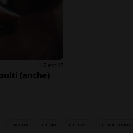
5 anni
7
nsulti (anche)
A
SICCITÀ
TICINO
CICLISMO
TORRI DI RAF