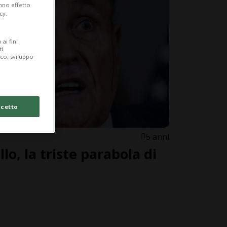
anno effetto
cy.
ai fini
ti
ico, sviluppo
cetto
5 anni
lo, la triste parabola di