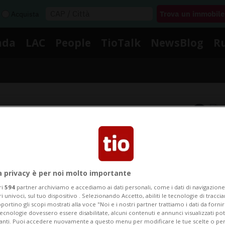
Acquista
nda
LAC
People
TioTalk
NewsBlog
R
Segnalaci
Notizie su Teoria Complotto
a privacy è per noi molto importante
ri
594
partner archiviamo e accediamo ai dati personali, come i dati di navigazione 
gui le notizie e gli approfondimenti su Teoria Complot
ri univoci, sul tuo dispositivo . Selezionando Accetto, abiliti le tecnologie di tracc
portino gli scopi mostrati alla voce "Noi e i nostri partner trattiamo i dati da fornir
tecnologie dovessero essere disabilitate, alcuni contenuti e annunci visualizzati 
vanti. Puoi accedere nuovamente a questo menu per modificare le tue scelte o per