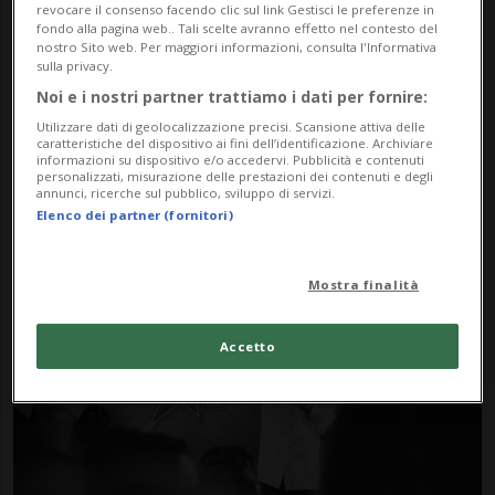
revocare il consenso facendo clic sul link Gestisci le preferenze in
fondo alla pagina web.. Tali scelte avranno effetto nel contesto del
nostro Sito web. Per maggiori informazioni, consulta l'Informativa
sulla privacy.
Noi e i nostri partner trattiamo i dati per fornire:
Utilizzare dati di geolocalizzazione precisi. Scansione attiva delle
caratteristiche del dispositivo ai fini dell’identificazione. Archiviare
TENERO
3 mesi
informazioni su dispositivo e/o accedervi. Pubblicità e contenuti
personalizzati, misurazione delle prestazioni dei contenuti e degli
Swiss Voice Tour, il grande
annunci, ricerche sul pubblico, sviluppo di servizi.
Elenco dei partner (fornitori)
ritorno al Centro commerciale
di Tenero.
Mostra finalità
Accetto