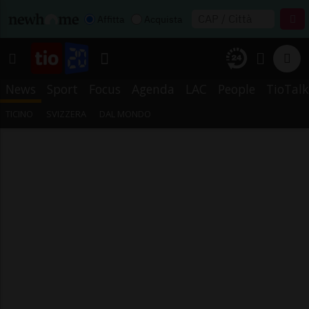
Affitta
Acquista
News
Sport
Focus
Agenda
LAC
People
TioTalk
TICINO
SVIZZERA
DAL MONDO