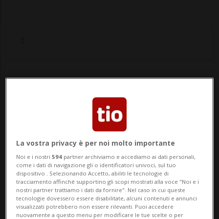
Notizie su Swiss Voice
Tour
Segui le notizie e gli approfondimenti su
La vostra privacy è per noi molto importante
Swiss Voice Tour.
Noi e i nostri
594
partner archiviamo e accediamo ai dati personali,
come i dati di navigazione gli o identificatori univoci, sul tuo
dispositivo . Selezionando Accetto, abiliti le tecnologie di
tracciamento affinché supportino gli scopi mostrati alla voce "Noi e i
nostri partner trattiamo i dati da fornire". Nel caso in cui queste
tecnologie dovessero essere disabilitate, alcuni contenuti e annunci
visualizzati potrebbero non essere rilevanti. Puoi accedere
nuovamente a questo menu per modificare le tue scelte o per