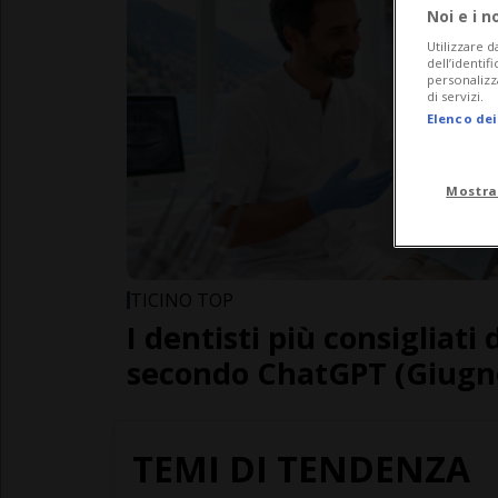
Noi e i n
Utilizzare d
dell’identif
personalizz
di servizi.
Elenco dei
Mostra
TICINO TOP
I dentisti più consigliati 
secondo ChatGPT (Giugn
TEMI DI TENDENZA