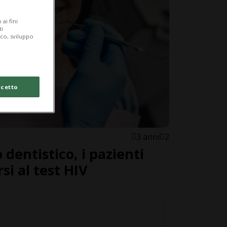
ai fini
ti
ico, sviluppo
cetto
3 anni
2
 dentistico, i pazienti
si al test HIV