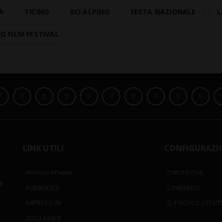
À
TICINO
SCI ALPINO
FESTA NAZIONALE
L
O FILM FESTIVAL
LINK UTILI
CONFIGURAZI
Archivio ePaper
NOTIFICHE
i
PUBBLICITÀ
PREFERITI
IMPRESSUM
PROFILO UTENT
DISCLAIMER