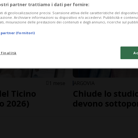
ostri partner trattiamo i dati per fornire:
ati di geolocalizzazione precisi. Scansione attiva delle caratteristiche del dispositivo 
icazione. Archiviare informazioni su dispositivo e/o accedervi. Pubblicità e contenu
ati, misurazione delle prestazioni dei contenuti e degli annunci, ricerche sul pubbl
 partner (fornitori)
 finalità
Ac
1 mese
ARGOVIA
del Ticino
Chiude lo studio
o 2026)
devono sottopor