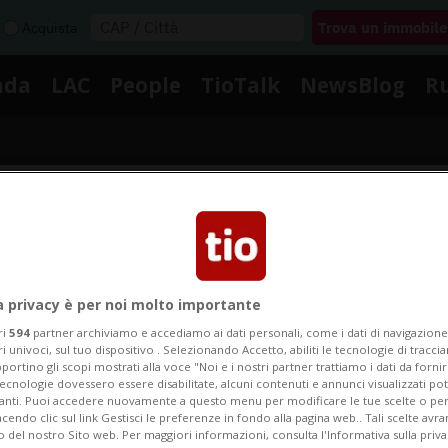
Acquista
nda
LAC
People
TioTalk
NewsBlog
R
Segnalaci
Notizie su Studio Dentistico
a privacy è per noi molto importante
ri
594
partner archiviamo e accediamo ai dati personali, come i dati di navigazione 
ri univoci, sul tuo dispositivo . Selezionando Accetto, abiliti le tecnologie di tracc
portino gli scopi mostrati alla voce "Noi e i nostri partner trattiamo i dati da fornir
gui le notizie e gli approfondimenti su Studio Dentisti
tecnologie dovessero essere disabilitate, alcuni contenuti e annunci visualizzati 
vanti. Puoi accedere nuovamente a questo menu per modificare le tue scelte o per
endo clic sul link Gestisci le preferenze in fondo alla pagina web.. Tali scelte avr
o del nostro Sito web. Per maggiori informazioni, consulta l'Informativa sulla priva