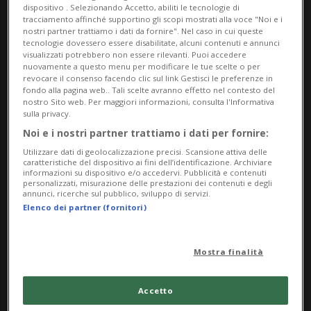
dispositivo . Selezionando Accetto, abiliti le tecnologie di
tracciamento affinché supportino gli scopi mostrati alla voce "Noi e i
nostri partner trattiamo i dati da fornire". Nel caso in cui queste
tecnologie dovessero essere disabilitate, alcuni contenuti e annunci
visualizzati potrebbero non essere rilevanti. Puoi accedere
nuovamente a questo menu per modificare le tue scelte o per
revocare il consenso facendo clic sul link Gestisci le preferenze in
fondo alla pagina web.. Tali scelte avranno effetto nel contesto del
nostro Sito web. Per maggiori informazioni, consulta l'Informativa
sulla privacy.
Notizie su Spettacolo
Noi e i nostri partner trattiamo i dati per fornire:
Dal Vivo
Utilizzare dati di geolocalizzazione precisi. Scansione attiva delle
caratteristiche del dispositivo ai fini dell’identificazione. Archiviare
informazioni su dispositivo e/o accedervi. Pubblicità e contenuti
personalizzati, misurazione delle prestazioni dei contenuti e degli
annunci, ricerche sul pubblico, sviluppo di servizi.
Segui le notizie e gli approfondimenti su
Elenco dei partner (fornitori)
Spettacolo Dal Vivo.
Mostra finalità
Accetto