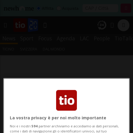
Affitta
Acquista
News
Sport
Focus
Agenda
LAC
People
TioTalk
TICINO
SVIZZERA
DAL MONDO
La vostra privacy è per noi molto importante
Noi e i nostri
594
partner archiviamo e accediamo ai dati personali,
come i dati di navigazione gli o identificatori univoci, sul tuo