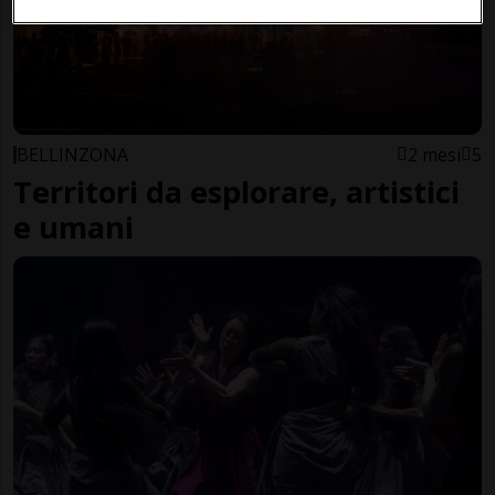
BELLINZONA
2 mesi
5
Territori da esplorare, artistici
e umani