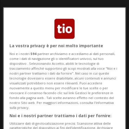
La vostra privacy è per noi molto importante
Notizie su San Sebastian
Noi e i nostri
594
partner archiviamo e accediamo ai dati personali,
come i dati di navigazione gli o identificatori univoci, sul tuo
dispositivo . Selezionando Accetto, abiliti le tecnologie di
tracciamento affinché supportino gli scopi mostrati alla voce "Noi e i
Segui le notizie e gli approfondimenti su
nostri partner trattiamo i dati da fornire". Nel caso in cui queste
San Sebastian.
tecnologie dovessero essere disabilitate, alcuni contenuti e annunci
visualizzati potrebbero non essere rilevanti. Puoi accedere
nuovamente a questo menu per modificare le tue scelte o per
revocare il consenso facendo clic sul link Gestisci le preferenze in
fondo alla pagina web.. Tali scelte avranno effetto nel contesto del
nostro Sito web. Per maggiori informazioni, consulta l'Informativa
sulla privacy.
Noi e i nostri partner trattiamo i dati per fornire:
Utilizzare dati di geolocalizzazione precisi. Scansione attiva delle
caratteristiche del dispositivo ai fini dell’identificazione. Archiviare