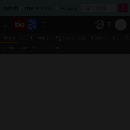
Affitta
Acquista
News
Sport
Focus
Agenda
LAC
People
TioTalk
TICINO
SVIZZERA
DAL MONDO