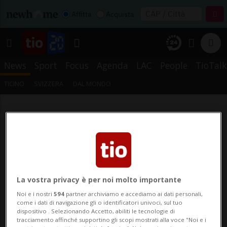
Affitta
Acquista
News
Sport
Focus
Agenda
LAC
People
TioTalk
TICINO
SVIZZERA
DAL MONDO
La vostra privacy è per noi molto importante
Noi e i nostri
594
partner archiviamo e accediamo ai dati personali,
come i dati di navigazione gli o identificatori univoci, sul tuo
dispositivo . Selezionando Accetto, abiliti le tecnologie di
tracciamento affinché supportino gli scopi mostrati alla voce "Noi e i