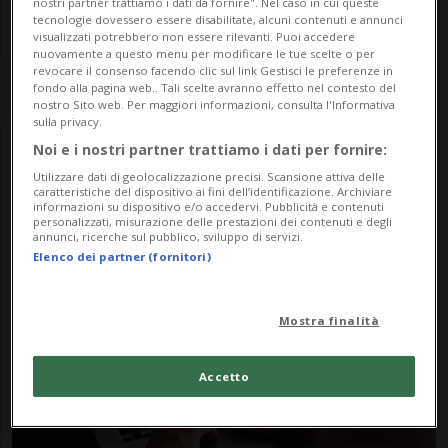
nostri partner trattiamo i dati da fornire". Nel caso in cui queste
tecnologie dovessero essere disabilitate, alcuni contenuti e annunci
visualizzati potrebbero non essere rilevanti. Puoi accedere
nuovamente a questo menu per modificare le tue scelte o per
revocare il consenso facendo clic sul link Gestisci le preferenze in
fondo alla pagina web.. Tali scelte avranno effetto nel contesto del
nostro Sito web. Per maggiori informazioni, consulta l'Informativa
sulla privacy.
Noi e i nostri partner trattiamo i dati per fornire:
Notizie su Sami Zaibi
Utilizzare dati di geolocalizzazione precisi. Scansione attiva delle
caratteristiche del dispositivo ai fini dell’identificazione. Archiviare
informazioni su dispositivo e/o accedervi. Pubblicità e contenuti
personalizzati, misurazione delle prestazioni dei contenuti e degli
annunci, ricerche sul pubblico, sviluppo di servizi.
Segui le notizie e gli approfondimenti su
Elenco dei partner (fornitori)
Sami Zaibi.
Mostra finalità
Accetto