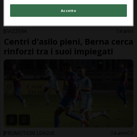
Accetto
SVIZZERA
4 anni
Centri d'asilo pieni, Berna cerca
rinforzi tra i suoi impiegati
PROMOTION LEAGUE
4 anni
3