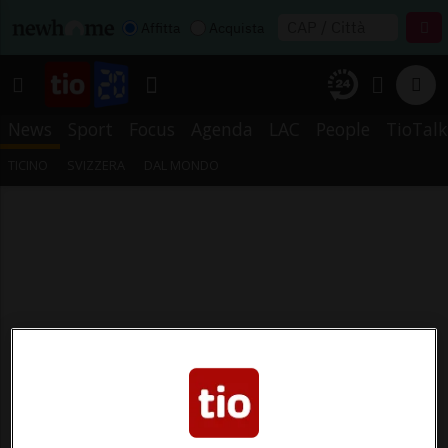
Affitta
Acquista
News
Sport
Focus
Agenda
LAC
People
TioTalk
TICINO
SVIZZERA
DAL MONDO