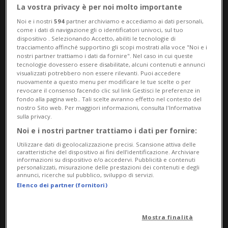
La vostra privacy è per noi molto importante
Noi e i nostri
594
partner archiviamo e accediamo ai dati personali,
come i dati di navigazione gli o identificatori univoci, sul tuo
dispositivo . Selezionando Accetto, abiliti le tecnologie di
tracciamento affinché supportino gli scopi mostrati alla voce "Noi e i
nostri partner trattiamo i dati da fornire". Nel caso in cui queste
tecnologie dovessero essere disabilitate, alcuni contenuti e annunci
visualizzati potrebbero non essere rilevanti. Puoi accedere
nuovamente a questo menu per modificare le tue scelte o per
Notizie su Rinforzi
revocare il consenso facendo clic sul link Gestisci le preferenze in
fondo alla pagina web.. Tali scelte avranno effetto nel contesto del
nostro Sito web. Per maggiori informazioni, consulta l'Informativa
sulla privacy.
Segui le notizie e gli approfondimenti su
Noi e i nostri partner trattiamo i dati per fornire:
Rinforzi.
Utilizzare dati di geolocalizzazione precisi. Scansione attiva delle
caratteristiche del dispositivo ai fini dell’identificazione. Archiviare
informazioni su dispositivo e/o accedervi. Pubblicità e contenuti
personalizzati, misurazione delle prestazioni dei contenuti e degli
annunci, ricerche sul pubblico, sviluppo di servizi.
Elenco dei partner (fornitori)
Mostra finalità