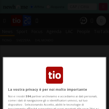
Affitta
Acquista
News
Sport
Focus
Agenda
LAC
People
TioTalk
TICINO
SVIZZERA
DAL MONDO
La vostra privacy è per noi molto importante
Noi e i nostri
594
partner archiviamo e accediamo ai dati personali,
come i dati di navigazione gli o identificatori univoci, sul tuo
dispositivo . Selezionando Accetto, abiliti le tecnologie di
tracciamento affinché supportino gli scopi mostrati alla voce "Noi e i