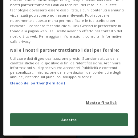
nostri partner trattiamo i dati da fornire". Nel caso in cui queste
tecnologie dovessero essere disabilitate, alcuni contenuti e annunci
visualizzati potrebbero non essere rilevanti. Puoi accedere
nuovamente a questo menu per modificare le tue scelte o per
revocare il consenso facendo clic sul link Gestisci le preferenze in
fondo alla pagina web.. Tali scelte avranno effetto nel contesto del
nostro Sito web. Per maggiori informazioni, consulta l'Informativa
sulla privacy.
Noi e i nostri partner trattiamo i dati per fornire:
Notizie su Raggi
Utilizzare dati di geolocalizzazione precisi. Scansione attiva delle
Ultravioletti
caratteristiche del dispositivo ai fini dell’identificazione. Archiviare
informazioni su dispositivo e/o accedervi. Pubblicità e contenuti
personalizzati, misurazione delle prestazioni dei contenuti e degli
annunci, ricerche sul pubblico, sviluppo di servizi.
Elenco dei partner (fornitori)
Segui le notizie e gli approfondimenti su
Raggi Ultravioletti.
Mostra finalità
Accetto