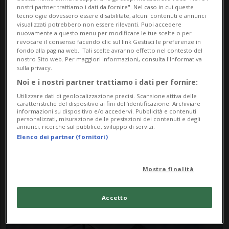
nostri partner trattiamo i dati da fornire". Nel caso in cui queste
tecnologie dovessero essere disabilitate, alcuni contenuti e annunci
visualizzati potrebbero non essere rilevanti. Puoi accedere
nuovamente a questo menu per modificare le tue scelte o per
revocare il consenso facendo clic sul link Gestisci le preferenze in
fondo alla pagina web.. Tali scelte avranno effetto nel contesto del
nostro Sito web. Per maggiori informazioni, consulta l'Informativa
sulla privacy.
Noi e i nostri partner trattiamo i dati per fornire:
Notizie su Radar
Utilizzare dati di geolocalizzazione precisi. Scansione attiva delle
caratteristiche del dispositivo ai fini dell’identificazione. Archiviare
Anticollisione
informazioni su dispositivo e/o accedervi. Pubblicità e contenuti
personalizzati, misurazione delle prestazioni dei contenuti e degli
annunci, ricerche sul pubblico, sviluppo di servizi.
Elenco dei partner (fornitori)
Segui le notizie e gli approfondimenti su
Radar Anticollisione.
Mostra finalità
Accetto