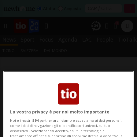
Affitta
Acquista
1
News
Sport
Focus
Agenda
LAC
People
TioTalk
TICINO
SVIZZERA
DAL MONDO
La vostra privacy è per noi molto importante
Noi e i nostri
594
partner archiviamo e accediamo ai dati personali,
come i dati di navigazione gli o identificatori univoci, sul tuo
dispositivo . Selezionando Accetto, abiliti le tecnologie di
tracciamento affinché supportino gli scopi mostrati alla voce "Noi e i