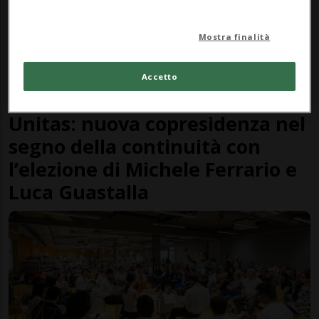
Mostra finalità
Accetto
CANTONE
2 mesi
1
1
Unitas: nuova copresidenza nel
segno della continuità con
l’elezione di Michele Ferrario e
Luca Guastalla