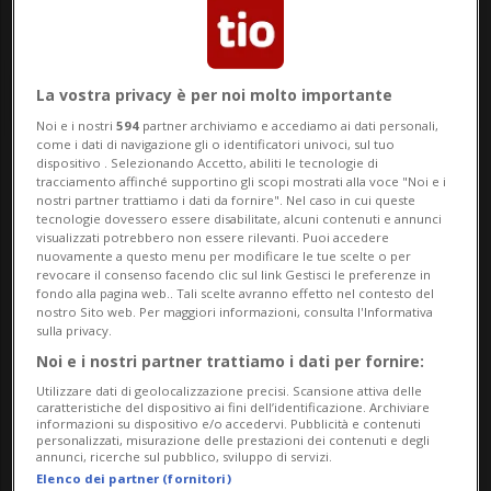
La vostra privacy è per noi molto importante
Noi e i nostri
594
partner archiviamo e accediamo ai dati personali,
come i dati di navigazione gli o identificatori univoci, sul tuo
dispositivo . Selezionando Accetto, abiliti le tecnologie di
Notizie su Progetti
tracciamento affinché supportino gli scopi mostrati alla voce "Noi e i
nostri partner trattiamo i dati da fornire". Nel caso in cui queste
tecnologie dovessero essere disabilitate, alcuni contenuti e annunci
Sociali
visualizzati potrebbero non essere rilevanti. Puoi accedere
nuovamente a questo menu per modificare le tue scelte o per
revocare il consenso facendo clic sul link Gestisci le preferenze in
fondo alla pagina web.. Tali scelte avranno effetto nel contesto del
Segui le notizie e gli approfondimenti su
nostro Sito web. Per maggiori informazioni, consulta l'Informativa
sulla privacy.
Progetti Sociali.
Noi e i nostri partner trattiamo i dati per fornire:
Utilizzare dati di geolocalizzazione precisi. Scansione attiva delle
caratteristiche del dispositivo ai fini dell’identificazione. Archiviare
informazioni su dispositivo e/o accedervi. Pubblicità e contenuti
personalizzati, misurazione delle prestazioni dei contenuti e degli
annunci, ricerche sul pubblico, sviluppo di servizi.
Elenco dei partner (fornitori)