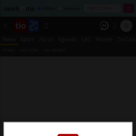
Affitta
Acquista
News
Sport
Focus
Agenda
LAC
People
TioTalk
TICINO
SVIZZERA
DAL MONDO