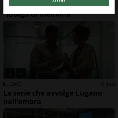
Accetto
mezzo secolo di soccorso: arriva
“Ritagli di memoria”
LUGANO
8 mesi
La serie che avvolge Lugano
nell'ombra