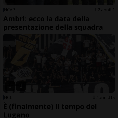
HCAP
2 anni
1
Ambrì: ecco la data della
presentazione della squadra
HCL
2 anni
15
È (finalmente) il tempo del
Lugano