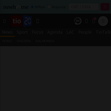
Affitta
Acquista
1
News
Sport
Focus
Agenda
LAC
People
TioTalk
TICINO
SVIZZERA
DAL MONDO