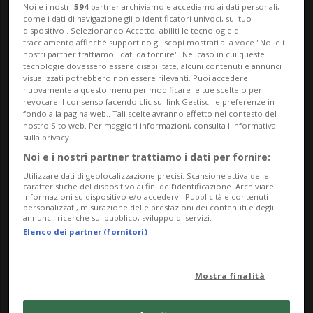
Noi e i nostri
594
partner archiviamo e accediamo ai dati personali,
come i dati di navigazione gli o identificatori univoci, sul tuo
dispositivo . Selezionando Accetto, abiliti le tecnologie di
tracciamento affinché supportino gli scopi mostrati alla voce "Noi e i
nostri partner trattiamo i dati da fornire". Nel caso in cui queste
tecnologie dovessero essere disabilitate, alcuni contenuti e annunci
HCAP
1 mese
3
2
visualizzati potrebbero non essere rilevanti. Puoi accedere
L'Ambrì si presenta il 29 agosto
nuovamente a questo menu per modificare le tue scelte o per
revocare il consenso facendo clic sul link Gestisci le preferenze in
fondo alla pagina web.. Tali scelte avranno effetto nel contesto del
nostro Sito web. Per maggiori informazioni, consulta l'Informativa
sulla privacy.
Noi e i nostri partner trattiamo i dati per fornire:
Utilizzare dati di geolocalizzazione precisi. Scansione attiva delle
caratteristiche del dispositivo ai fini dell’identificazione. Archiviare
informazioni su dispositivo e/o accedervi. Pubblicità e contenuti
personalizzati, misurazione delle prestazioni dei contenuti e degli
annunci, ricerche sul pubblico, sviluppo di servizi.
Elenco dei partner (fornitori)
Mostra finalità
CANTONE
3 mesi
1
Una serata per raccontare