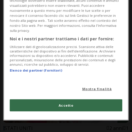
tecnologie dovessero essere disabilitate, alcuni contenuti e annunci
visualizzati potrebbero non essere rilevanti. Puoi accedere
nuovamente a questo menu per modificare le tue scelte o per
revocare il consenso facendo clic sul link Gestisci le preferenze in
fondo alla pagina web.. Tali scelte avranno effetto nel contesto del
nostro Sito web. Per maggiori informazioni, consulta l'Informativa
CANTONE
2 anni
2
sulla privacy.
Un po' "Playboy" e un po'
Noi e i nostri partner trattiamo i dati per fornire:
"Ragazzo Madre"
Utilizzare dati di geolocalizzazione precisi. Scansione attiva delle
caratteristiche del dispositivo ai fini dell’identificazione. Archiviare
informazioni su dispositivo e/o accedervi. Pubblicità e contenuti
personalizzati, misurazione delle prestazioni dei contenuti e degli
annunci, ricerche sul pubblico, sviluppo di servizi.
Elenco dei partner (fornitori)
Mostra finalità
Accetto
STATI UNITI
2 anni
1