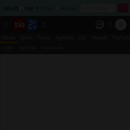
Affitta
Acquista
News
Sport
Focus
Agenda
LAC
People
TioTalk
TICINO
SVIZZERA
DAL MONDO