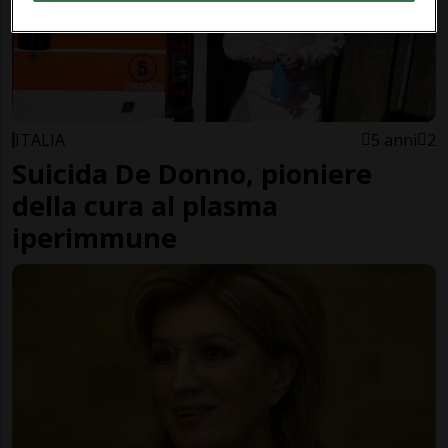
ITALIA
5 anni
2
Suicida De Donno, pioniere
della cura al plasma
iperimmune