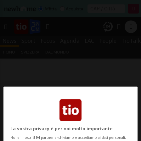
Affitta
Acquista
News
Sport
Focus
Agenda
LAC
People
TioTalk
TICINO
SVIZZERA
DAL MONDO
La vostra privacy è per noi molto importante
Noi e i nostri
594
partner archiviamo e accediamo ai dati personali,