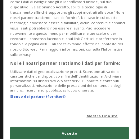
come i dati di navigazione gli o identificatori univoci, sul tuo
dispositivo . Selezionando Accetto, abiliti le tecnologie di
tracciamento affinché supportino gli scopi mostrati alla voce "Noi e i
nostri partner trattiamo i dati da fornire". Nel caso in cui queste
tecnologie dovessero essere disabilitate, alcuni contenuti e annunci
visualizzati potrebbero non essere rilevanti. Puoi accedere
nuovamente a questo menu per modificare le tue scelte o per
revocare il consenso facendo clic sul link Gestisci le preferenze in
fondo alla pagina web.. Tali scelte avranno effetto nel contesto del
nostro Sito web. Per maggiori informazioni, consulta l'Informativa
Notizie su Plasma
sulla privacy.
Noi e i nostri partner trattiamo i dati per fornire:
Iperimmune
Utilizzare dati di geolocalizzazione precisi. Scansione attiva delle
caratteristiche del dispositivo ai fini dell’identificazione. Archiviare
informazioni su dispositivo e/o accedervi. Pubblicità e contenuti
personalizzati, misurazione delle prestazioni dei contenuti e degli
Segui le notizie e gli approfondimenti su
annunci, ricerche sul pubblico, sviluppo di servizi.
Plasma Iperimmune.
Elenco dei partner (fornitori)
Mostra finalità
Accetto