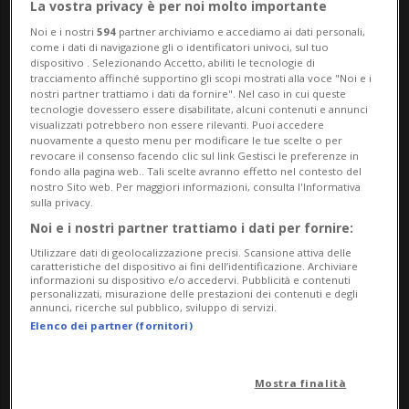
La vostra privacy è per noi molto importante
Noi e i nostri
594
partner archiviamo e accediamo ai dati personali,
come i dati di navigazione gli o identificatori univoci, sul tuo
dispositivo . Selezionando Accetto, abiliti le tecnologie di
tracciamento affinché supportino gli scopi mostrati alla voce "Noi e i
nostri partner trattiamo i dati da fornire". Nel caso in cui queste
tecnologie dovessero essere disabilitate, alcuni contenuti e annunci
visualizzati potrebbero non essere rilevanti. Puoi accedere
nuovamente a questo menu per modificare le tue scelte o per
Notizie su Pintus
revocare il consenso facendo clic sul link Gestisci le preferenze in
fondo alla pagina web.. Tali scelte avranno effetto nel contesto del
nostro Sito web. Per maggiori informazioni, consulta l'Informativa
sulla privacy.
Segui le notizie e gli approfondimenti su
Noi e i nostri partner trattiamo i dati per fornire:
Pintus.
Utilizzare dati di geolocalizzazione precisi. Scansione attiva delle
caratteristiche del dispositivo ai fini dell’identificazione. Archiviare
informazioni su dispositivo e/o accedervi. Pubblicità e contenuti
personalizzati, misurazione delle prestazioni dei contenuti e degli
annunci, ricerche sul pubblico, sviluppo di servizi.
Elenco dei partner (fornitori)
Mostra finalità