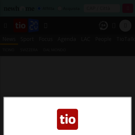
Affitta
Acquista
News
Sport
Focus
Agenda
LAC
People
TioTalk
TICINO
SVIZZERA
DAL MONDO