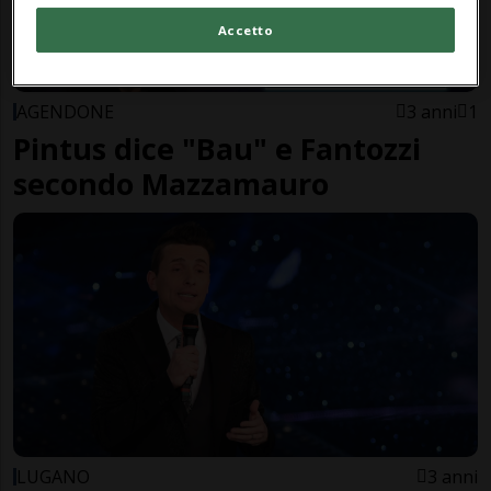
Accetto
AGENDONE
3 anni
1
Pintus dice "Bau" e Fantozzi
secondo Mazzamauro
LUGANO
3 anni