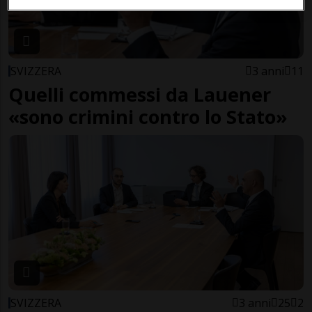
SVIZZERA
3 anni
11
Quelli commessi da Lauener
«sono crimini contro lo Stato»
SVIZZERA
3 anni
25
2