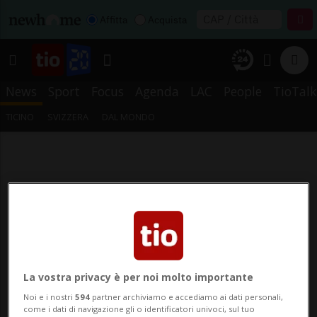
Affitta
Acquista
News
Sport
Focus
Agenda
LAC
People
TioTalk
TICINO
SVIZZERA
DAL MONDO
La vostra privacy è per noi molto importante
Noi e i nostri
594
partner archiviamo e accediamo ai dati personali,
come i dati di navigazione gli o identificatori univoci, sul tuo