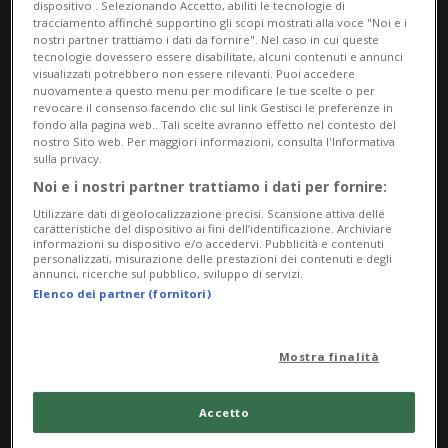
dispositivo . Selezionando Accetto, abiliti le tecnologie di
tracciamento affinché supportino gli scopi mostrati alla voce "Noi e i
nostri partner trattiamo i dati da fornire". Nel caso in cui queste
tecnologie dovessero essere disabilitate, alcuni contenuti e annunci
visualizzati potrebbero non essere rilevanti. Puoi accedere
nuovamente a questo menu per modificare le tue scelte o per
revocare il consenso facendo clic sul link Gestisci le preferenze in
fondo alla pagina web.. Tali scelte avranno effetto nel contesto del
nostro Sito web. Per maggiori informazioni, consulta l'Informativa
sulla privacy.
Notizie su Peter Lauener
Noi e i nostri partner trattiamo i dati per fornire:
Utilizzare dati di geolocalizzazione precisi. Scansione attiva delle
caratteristiche del dispositivo ai fini dell’identificazione. Archiviare
Segui le notizie e gli approfondimenti su
informazioni su dispositivo e/o accedervi. Pubblicità e contenuti
personalizzati, misurazione delle prestazioni dei contenuti e degli
Peter Lauener.
annunci, ricerche sul pubblico, sviluppo di servizi.
Elenco dei partner (fornitori)
Mostra finalità
Accetto