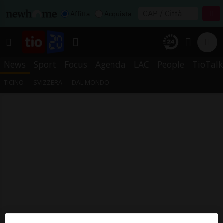
Affitta
Acquista
News
Sport
Focus
Agenda
LAC
People
TioTalk
TICINO
SVIZZERA
DAL MONDO