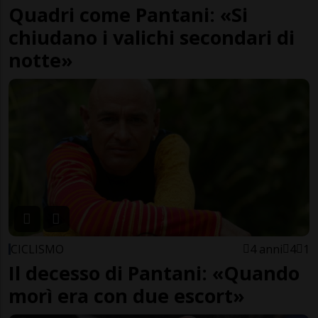
Quadri come Pantani: «Si
chiudano i valichi secondari di
notte»
CICLISMO
4 anni
4
1
Il decesso di Pantani: «Quando
morì era con due escort»