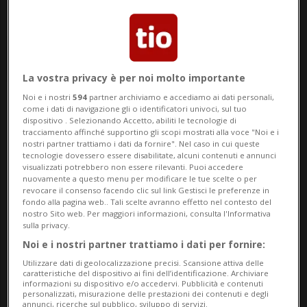
La vostra privacy è per noi molto importante
Noi e i nostri
594
partner archiviamo e accediamo ai dati personali,
come i dati di navigazione gli o identificatori univoci, sul tuo
Notizie su Pantani
dispositivo . Selezionando Accetto, abiliti le tecnologie di
tracciamento affinché supportino gli scopi mostrati alla voce "Noi e i
nostri partner trattiamo i dati da fornire". Nel caso in cui queste
tecnologie dovessero essere disabilitate, alcuni contenuti e annunci
Segui le notizie e gli approfondimenti su
visualizzati potrebbero non essere rilevanti. Puoi accedere
nuovamente a questo menu per modificare le tue scelte o per
Pantani.
revocare il consenso facendo clic sul link Gestisci le preferenze in
fondo alla pagina web.. Tali scelte avranno effetto nel contesto del
nostro Sito web. Per maggiori informazioni, consulta l'Informativa
sulla privacy.
Noi e i nostri partner trattiamo i dati per fornire:
Utilizzare dati di geolocalizzazione precisi. Scansione attiva delle
caratteristiche del dispositivo ai fini dell’identificazione. Archiviare
informazioni su dispositivo e/o accedervi. Pubblicità e contenuti
personalizzati, misurazione delle prestazioni dei contenuti e degli
annunci, ricerche sul pubblico, sviluppo di servizi.