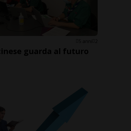
5 anni
2
cinese guarda al futuro