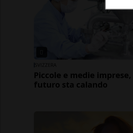
SVIZZERA
Piccole e medie imprese,
futuro sta calando