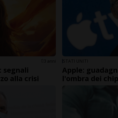
3 anni
STATI UNITI
: segnali
Apple: guadagni 
o alla crisi
l'ombra dei chi