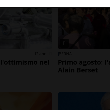
2 anni
1
BERNA
 l'ottimismo nel
Primo agosto: l'
Alain Berset