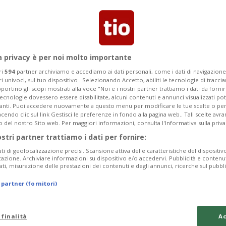
a privacy è per noi molto importante
ri
594
partner archiviamo e accediamo ai dati personali, come i dati di navigazione 
ri univoci, sul tuo dispositivo . Selezionando Accetto, abiliti le tecnologie di tracc
portino gli scopi mostrati alla voce "Noi e i nostri partner trattiamo i dati da fornir
tecnologie dovessero essere disabilitate, alcuni contenuti e annunci visualizzati 
vanti. Puoi accedere nuovamente a questo menu per modificare le tue scelte o per
endo clic sul link Gestisci le preferenze in fondo alla pagina web.. Tali scelte avr
o del nostro Sito web. Per maggiori informazioni, consulta l'Informativa sulla priva
7 mesi
7
4
SVIZZERA
ostri partner trattiamo i dati per fornire:
sti riguardo alle
È stata una buo
ati di geolocalizzazione precisi. Scansione attiva delle caratteristiche del dispositivo 
icazione. Archiviare informazioni su dispositivo e/o accedervi. Pubblicità e contenu
ati, misurazione delle prestazioni dei contenuti e degli annunci, ricerche sul pubbl
 partner (fornitori)
 finalità
Ac