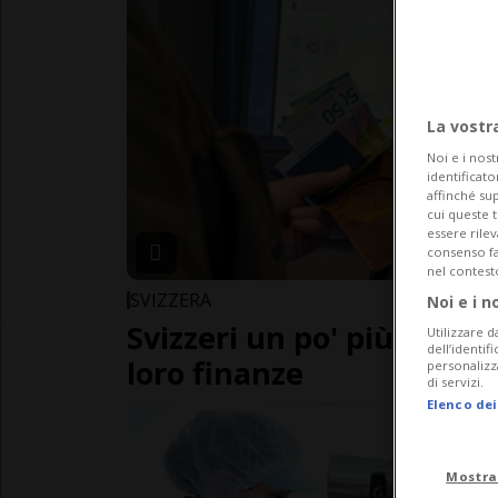
La vostr
Noi e i nost
identificato
affinché sup
cui queste 
essere rile
consenso fac
nel contest
SVIZZERA
Noi e i n
Svizzeri un po' più ottimi
Utilizzare d
dell’identif
loro finanze
personalizz
di servizi.
Elenco dei
Mostra