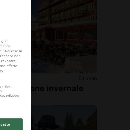
gli o
iamento
e". Nel caso in
potrebbero non
 revocare il
anno effetto
cy.
1 anno
na stagione invernale
ai fini
ti
ico, sviluppo
cetto