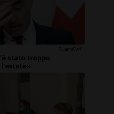
5 anni
37
1
'è stato troppo
l'estate»