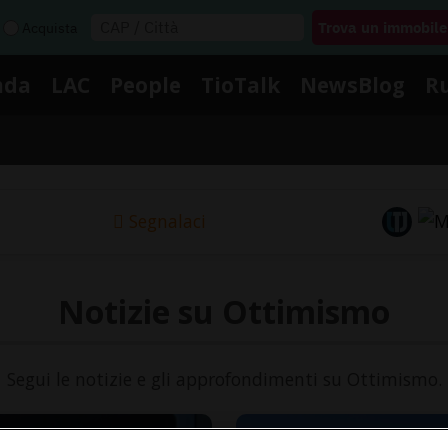
Acquista
nda
LAC
People
TioTalk
NewsBlog
R
Segnalaci
Notizie su Ottimismo
Segui le notizie e gli approfondimenti su Ottimismo.