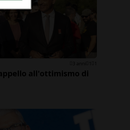
3 anni
1
1
appello all'ottimismo di