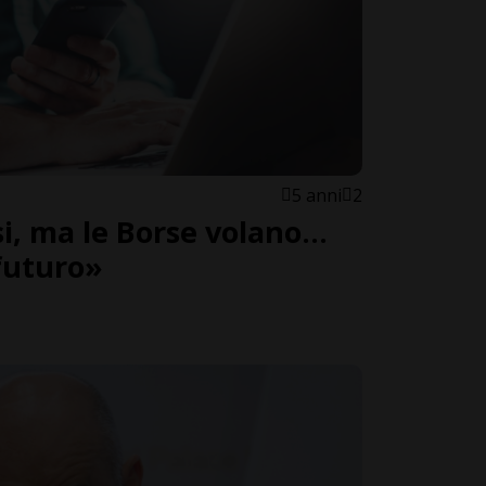
5 anni
2
i, ma le Borse volano...
futuro»