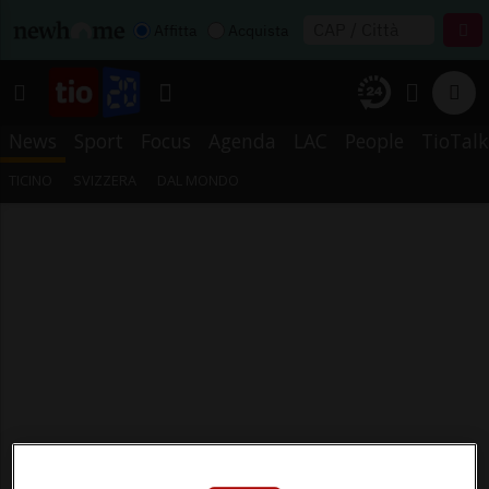
Affitta
Acquista
News
Sport
Focus
Agenda
LAC
People
TioTalk
TICINO
SVIZZERA
DAL MONDO