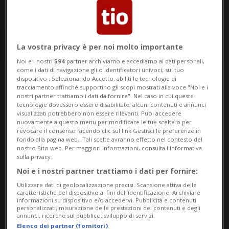
La vostra privacy è per noi molto importante
Noi e i nostri
594
partner archiviamo e accediamo ai dati personali,
come i dati di navigazione gli o identificatori univoci, sul tuo
dispositivo . Selezionando Accetto, abiliti le tecnologie di
Notizie su
tracciamento affinché supportino gli scopi mostrati alla voce "Noi e i
nostri partner trattiamo i dati da fornire". Nel caso in cui queste
Organizzazioni
tecnologie dovessero essere disabilitate, alcuni contenuti e annunci
visualizzati potrebbero non essere rilevanti. Puoi accedere
nuovamente a questo menu per modificare le tue scelte o per
Ambientaliste
revocare il consenso facendo clic sul link Gestisci le preferenze in
fondo alla pagina web.. Tali scelte avranno effetto nel contesto del
nostro Sito web. Per maggiori informazioni, consulta l'Informativa
sulla privacy.
Segui le notizie e gli approfondimenti su
Noi e i nostri partner trattiamo i dati per fornire:
Organizzazioni Ambientaliste.
Utilizzare dati di geolocalizzazione precisi. Scansione attiva delle
caratteristiche del dispositivo ai fini dell’identificazione. Archiviare
informazioni su dispositivo e/o accedervi. Pubblicità e contenuti
personalizzati, misurazione delle prestazioni dei contenuti e degli
annunci, ricerche sul pubblico, sviluppo di servizi.
Elenco dei partner (fornitori)