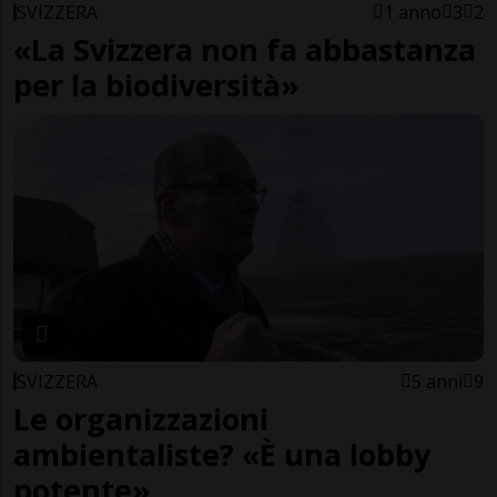
SVIZZERA
1 anno
3
2
«La Svizzera non fa abbastanza
per la biodiversità»
SVIZZERA
5 anni
9
Le organizzazioni
ambientaliste? «È una lobby
potente»