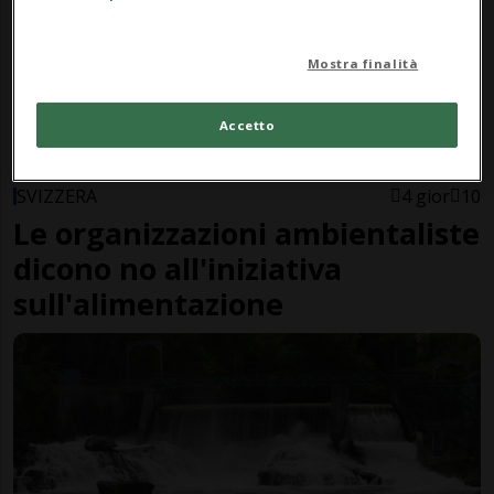
Mostra finalità
Accetto
SVIZZERA
4 gior
10
Le organizzazioni ambientaliste
dicono no all'iniziativa
sull'alimentazione