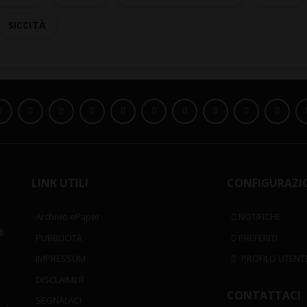
SICCITÀ
LINK UTILI
CONFIGURAZI
Archivio ePaper
NOTIFICHE
i
PUBBLICITÀ
PREFERITI
IMPRESSUM
PROFILO UTENT
DISCLAIMER
CONTATTACI
SEGNALACI