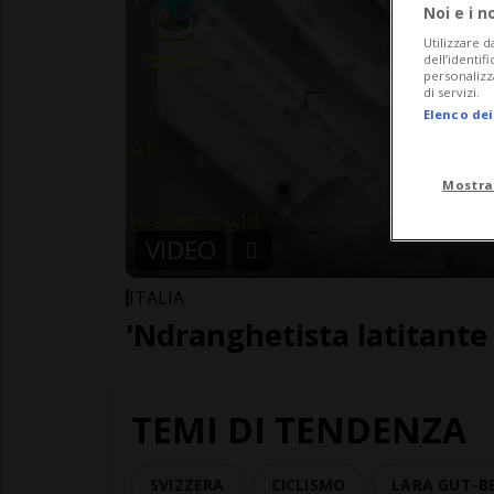
Noi e i n
Utilizzare d
dell’identif
personalizz
di servizi.
Elenco dei
Mostra
VIDEO
ITALIA
'Ndranghetista latitante
TEMI DI TENDENZA
SVIZZERA
CICLISMO
LARA GUT-B