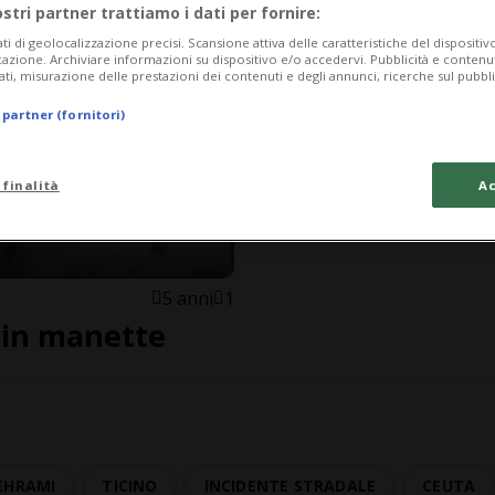
ostri partner trattiamo i dati per fornire:
ati di geolocalizzazione precisi. Scansione attiva delle caratteristiche del dispositivo 
icazione. Archiviare informazioni su dispositivo e/o accedervi. Pubblicità e contenu
ati, misurazione delle prestazioni dei contenuti e degli annunci, ricerche sul pubbl
 partner (fornitori)
 finalità
Ac
5 anni
1
 in manette
EHRAMI
TICINO
INCIDENTE STRADALE
CEUTA