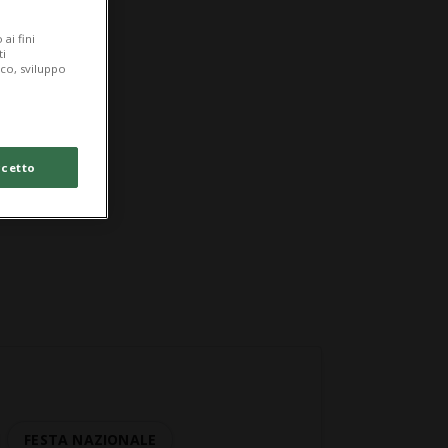
ai fini
ti
ico, sviluppo
cetto
FESTA NAZIONALE