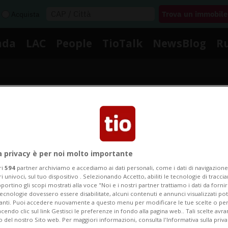
Acquista
nda
LAC
People
TioTalk
NewsBlog
R
Segnalaci
izie su Ndranghetista Latita
a privacy è per noi molto importante
ri
594
partner archiviamo e accediamo ai dati personali, come i dati di navigazione 
ri univoci, sul tuo dispositivo . Selezionando Accetto, abiliti le tecnologie di tracc
portino gli scopi mostrati alla voce "Noi e i nostri partner trattiamo i dati da fornir
le notizie e gli approfondimenti su Ndranghetista Lat
tecnologie dovessero essere disabilitate, alcuni contenuti e annunci visualizzati 
vanti. Puoi accedere nuovamente a questo menu per modificare le tue scelte o per
endo clic sul link Gestisci le preferenze in fondo alla pagina web.. Tali scelte avr
o del nostro Sito web. Per maggiori informazioni, consulta l'Informativa sulla priva