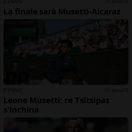
TENNIS
1 anno
6
La finale sarà Musetti-Alcaraz
TENNIS
1 anno
3
Leone Musetti: re Tsitsipas
s'inchina