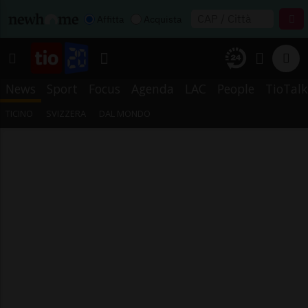
Affitta
Acquista
News
Sport
Focus
Agenda
LAC
People
TioTalk
TICINO
SVIZZERA
DAL MONDO