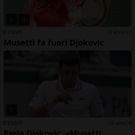
TENNIS
3 anni
11
Musetti fa fuori Djokovic
TENNIS
5 anni
1
Parla Djokovic: «Musetti