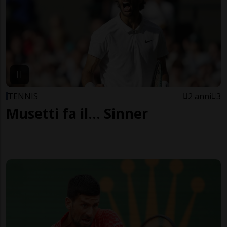
TENNIS
2 anni
3
Musetti fa il... Sinner