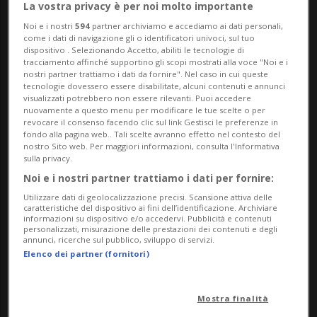
La vostra privacy è per noi molto importante
Noi e i nostri
594
partner archiviamo e accediamo ai dati personali,
come i dati di navigazione gli o identificatori univoci, sul tuo
dispositivo . Selezionando Accetto, abiliti le tecnologie di
tracciamento affinché supportino gli scopi mostrati alla voce "Noi e i
TENNIS
9 mesi
1
1
nostri partner trattiamo i dati da fornire". Nel caso in cui queste
tecnologie dovessero essere disabilitate, alcuni contenuti e annunci
Stan, che peccato. Intanto
visualizzati potrebbero non essere rilevanti. Puoi accedere
nuovamente a questo menu per modificare le tue scelte o per
Venus torna a giocare... a 45
revocare il consenso facendo clic sul link Gestisci le preferenze in
anni
fondo alla pagina web.. Tali scelte avranno effetto nel contesto del
nostro Sito web. Per maggiori informazioni, consulta l'Informativa
sulla privacy.
Noi e i nostri partner trattiamo i dati per fornire:
Utilizzare dati di geolocalizzazione precisi. Scansione attiva delle
caratteristiche del dispositivo ai fini dell’identificazione. Archiviare
informazioni su dispositivo e/o accedervi. Pubblicità e contenuti
personalizzati, misurazione delle prestazioni dei contenuti e degli
annunci, ricerche sul pubblico, sviluppo di servizi.
Elenco dei partner (fornitori)
Mostra finalità