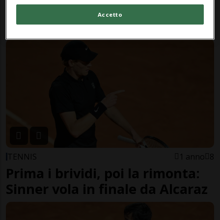
TENNIS
1 anno
3
Accetto
Alcaraz schianta Paul
TENNIS
1 anno
8
Prima i brividi, poi la rimonta:
Sinner vola in finale da Alcaraz