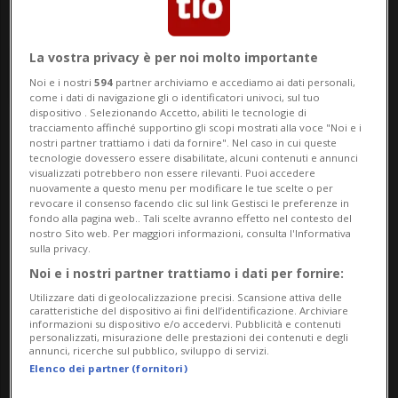
La vostra privacy è per noi molto importante
Noi e i nostri
594
partner archiviamo e accediamo ai dati personali,
come i dati di navigazione gli o identificatori univoci, sul tuo
dispositivo . Selezionando Accetto, abiliti le tecnologie di
tracciamento affinché supportino gli scopi mostrati alla voce "Noi e i
nostri partner trattiamo i dati da fornire". Nel caso in cui queste
Notizie su Monsignor De
tecnologie dovessero essere disabilitate, alcuni contenuti e annunci
visualizzati potrebbero non essere rilevanti. Puoi accedere
Raemy
nuovamente a questo menu per modificare le tue scelte o per
revocare il consenso facendo clic sul link Gestisci le preferenze in
fondo alla pagina web.. Tali scelte avranno effetto nel contesto del
nostro Sito web. Per maggiori informazioni, consulta l'Informativa
Segui le notizie e gli approfondimenti su
sulla privacy.
Noi e i nostri partner trattiamo i dati per fornire:
Monsignor De Raemy.
Utilizzare dati di geolocalizzazione precisi. Scansione attiva delle
caratteristiche del dispositivo ai fini dell’identificazione. Archiviare
informazioni su dispositivo e/o accedervi. Pubblicità e contenuti
personalizzati, misurazione delle prestazioni dei contenuti e degli
annunci, ricerche sul pubblico, sviluppo di servizi.
Elenco dei partner (fornitori)