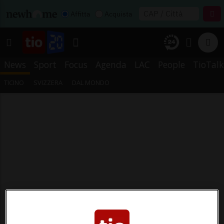
Affitta
Acquista
News
Sport
Focus
Agenda
LAC
People
TioTalk
TICINO
SVIZZERA
DAL MONDO