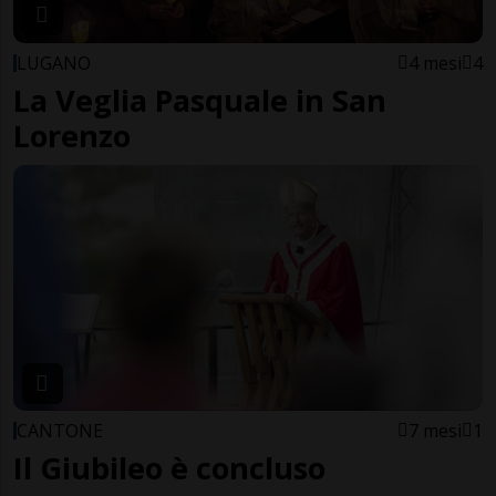
LUGANO
4 mesi
4
La Veglia Pasquale in San
Lorenzo
CANTONE
7 mesi
1
Il Giubileo è concluso