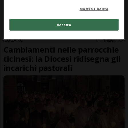
Mostra finalità
Accetto
LUGANO
1 mese
1
4
Cambiamenti nelle parrocchie
ticinesi: la Diocesi ridisegna gli
incarichi pastorali