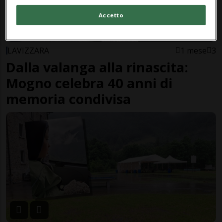
Accetto
LAVIZZARA
1 mese
3
Dalla valanga alla rinascita:
Mogno celebra 40 anni di
memoria condivisa