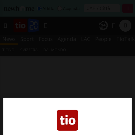
Affitta
Acquista
News
Sport
Focus
Agenda
LAC
People
TioTalk
TICINO
SVIZZERA
DAL MONDO