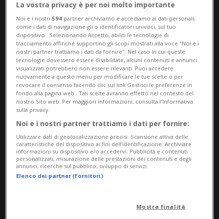
La vostra privacy è per noi molto importante
Noi e i nostri
594
partner archiviamo e accediamo ai dati personali,
come i dati di navigazione gli o identificatori univoci, sul tuo
dispositivo . Selezionando Accetto, abiliti le tecnologie di
tracciamento affinché supportino gli scopi mostrati alla voce "Noi e i
nostri partner trattiamo i dati da fornire". Nel caso in cui queste
tecnologie dovessero essere disabilitate, alcuni contenuti e annunci
visualizzati potrebbero non essere rilevanti. Puoi accedere
nuovamente a questo menu per modificare le tue scelte o per
Notizie su Mogno
revocare il consenso facendo clic sul link Gestisci le preferenze in
fondo alla pagina web.. Tali scelte avranno effetto nel contesto del
nostro Sito web. Per maggiori informazioni, consulta l'Informativa
sulla privacy.
Segui le notizie e gli approfondimenti su
Noi e i nostri partner trattiamo i dati per fornire:
Mogno.
Utilizzare dati di geolocalizzazione precisi. Scansione attiva delle
caratteristiche del dispositivo ai fini dell’identificazione. Archiviare
informazioni su dispositivo e/o accedervi. Pubblicità e contenuti
personalizzati, misurazione delle prestazioni dei contenuti e degli
annunci, ricerche sul pubblico, sviluppo di servizi.
Elenco dei partner (fornitori)
Mostra finalità