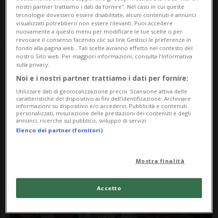
nostri partner trattiamo i dati da fornire". Nel caso in cui queste
tecnologie dovessero essere disabilitate, alcuni contenuti e annunci
visualizzati potrebbero non essere rilevanti. Puoi accedere
nuovamente a questo menu per modificare le tue scelte o per
revocare il consenso facendo clic sul link Gestisci le preferenze in
fondo alla pagina web.. Tali scelte avranno effetto nel contesto del
nostro Sito web. Per maggiori informazioni, consulta l'Informativa
sulla privacy.
Noi e i nostri partner trattiamo i dati per fornire:
Notizie su Milionari
Utilizzare dati di geolocalizzazione precisi. Scansione attiva delle
caratteristiche del dispositivo ai fini dell’identificazione. Archiviare
Russi
informazioni su dispositivo e/o accedervi. Pubblicità e contenuti
personalizzati, misurazione delle prestazioni dei contenuti e degli
annunci, ricerche sul pubblico, sviluppo di servizi.
Elenco dei partner (fornitori)
Segui le notizie e gli approfondimenti su
Milionari Russi.
Mostra finalità
Accetto