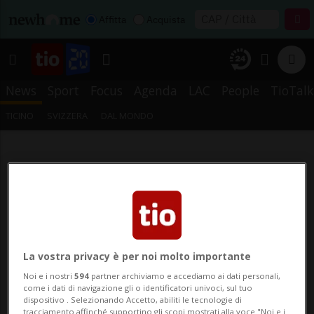
Affitta
Acquista
News
Sport
Focus
Agenda
LAC
People
TioTalk
TICINO
SVIZZERA
DAL MONDO
La vostra privacy è per noi molto importante
Noi e i nostri
594
partner archiviamo e accediamo ai dati personali,
come i dati di navigazione gli o identificatori univoci, sul tuo
dispositivo . Selezionando Accetto, abiliti le tecnologie di
tracciamento affinché supportino gli scopi mostrati alla voce "Noi e i