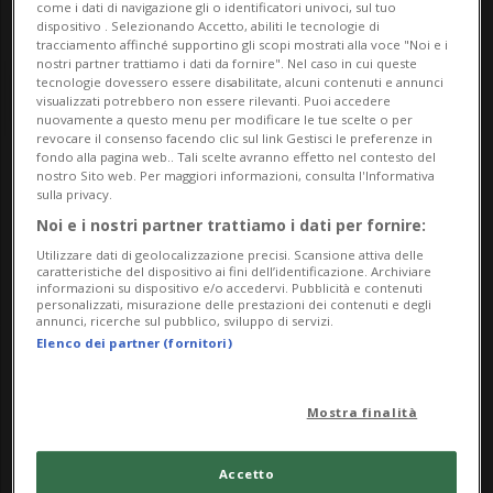
come i dati di navigazione gli o identificatori univoci, sul tuo
dispositivo . Selezionando Accetto, abiliti le tecnologie di
tracciamento affinché supportino gli scopi mostrati alla voce "Noi e i
nostri partner trattiamo i dati da fornire". Nel caso in cui queste
tecnologie dovessero essere disabilitate, alcuni contenuti e annunci
visualizzati potrebbero non essere rilevanti. Puoi accedere
nuovamente a questo menu per modificare le tue scelte o per
revocare il consenso facendo clic sul link Gestisci le preferenze in
fondo alla pagina web.. Tali scelte avranno effetto nel contesto del
nostro Sito web. Per maggiori informazioni, consulta l'Informativa
Notizie su Meteosuisse
sulla privacy.
Noi e i nostri partner trattiamo i dati per fornire:
Utilizzare dati di geolocalizzazione precisi. Scansione attiva delle
Segui le notizie e gli approfondimenti su
caratteristiche del dispositivo ai fini dell’identificazione. Archiviare
informazioni su dispositivo e/o accedervi. Pubblicità e contenuti
Meteosuisse.
personalizzati, misurazione delle prestazioni dei contenuti e degli
annunci, ricerche sul pubblico, sviluppo di servizi.
Elenco dei partner (fornitori)
Mostra finalità
Accetto