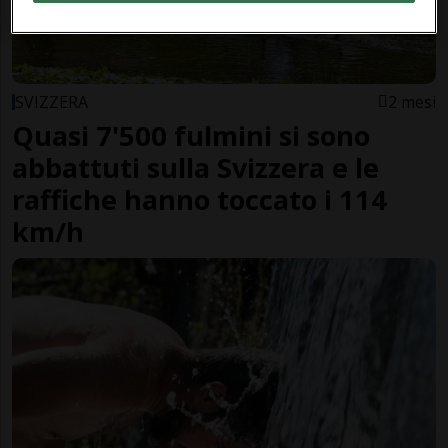
SVIZZERA
2 mesi
Quasi 7'500 fulmini si sono
abbattuti sulla Svizzera e le
raffiche hanno toccato i 114
km/h