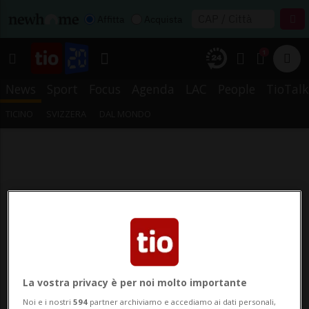
Affitta
Acquista
1
News
Sport
Focus
Agenda
LAC
People
TioTalk
TICINO
SVIZZERA
DAL MONDO
La vostra privacy è per noi molto importante
Noi e i nostri
594
partner archiviamo e accediamo ai dati personali,