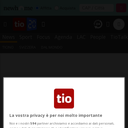
Affitta
Acquista
News
Sport
Focus
Agenda
LAC
People
TioTalk
TICINO
SVIZZERA
DAL MONDO
La vostra privacy è per noi molto importante
Noi e i nostri
594
partner archiviamo e accediamo ai dati personali,