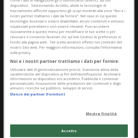
come i dati di navigazione gli o identificatori univoci, sul tuo
dispositivo . Selezionando Accetto, abiliti le tecnologie di
tracciamento affinché supportino gli scopi mostrati alla voce "Noi e i
nostri partner trattiamo i dati da fornire". Nel caso in cui queste
tecnologie dovessero essere disabilitate, alcuni contenuti e annunci
visualizzati potrebbero non essere rilevanti. Puoi accedere
nuovamente a questo menu per modificare le tue scelte o per
revocare il consenso facendo clic sul link Gestisci le preferenze in
fondo alla pagina web.. Tali scelte avranno effetto nel contesto del
nostro Sito web. Per maggiori informazioni, consulta l'Informativa
Notizie su Maxime
sulla privacy.
Noi e i nostri partner trattiamo i dati per fornire:
Grousset
Utilizzare dati di geolocalizzazione precisi. Scansione attiva delle
caratteristiche del dispositivo ai fini dell’identificazione. Archiviare
informazioni su dispositivo e/o accedervi. Pubblicità e contenuti
personalizzati, misurazione delle prestazioni dei contenuti e degli
Segui le notizie e gli approfondimenti su
annunci, ricerche sul pubblico, sviluppo di servizi.
Elenco dei partner (fornitori)
Maxime Grousset.
Mostra finalità
Accetto