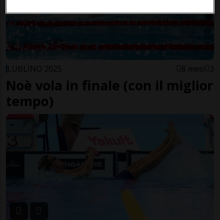
LUBLINO 2025
8 mesi
3
Noè vola in finale (con il miglior
tempo)