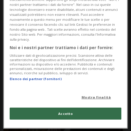
nostri partner trattiamo i dati da fornire". Nel caso in cui queste
tecnologie dovessero essere disabilitate, alcuni contenuti e annunci
visualizzati potrebbero non essere rilevanti. Puoi accedere
nuovamente a questo menu per modificare le tue scelte o per
revocare il consenso facendo clic sul link Gestisci le preferenze in
fondo alla pagina web.. Tali scelte avranno effetto nel contesto del
nostro Sito web. Per maggiori informazioni, consulta l'Informativa
sulla privacy.
Noi e i nostri partner trattiamo i dati per fornire:
Notizie su Marco
Utilizzare dati di geolocalizzazione precisi. Scansione attiva delle
Rizzone
caratteristiche del dispositivo ai fini dell’identificazione. Archiviare
informazioni su dispositivo e/o accedervi. Pubblicità e contenuti
personalizzati, misurazione delle prestazioni dei contenuti e degli
annunci, ricerche sul pubblico, sviluppo di servizi.
Elenco dei partner (fornitori)
Segui le notizie e gli approfondimenti su
Marco Rizzone.
Mostra finalità
Accetto