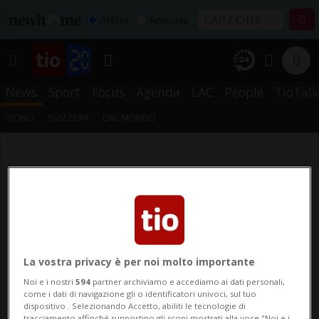
Affitta
Acquista
News
Sport
Focus
Agenda
LAC
People
TioTalk
TICINO
SVIZZERA
DAL MONDO
La vostra privacy è per noi molto importante
Noi e i nostri
594
partner archiviamo e accediamo ai dati personali,
come i dati di navigazione gli o identificatori univoci, sul tuo
dispositivo . Selezionando Accetto, abiliti le tecnologie di
tracciamento affinché supportino gli scopi mostrati alla voce "Noi e i