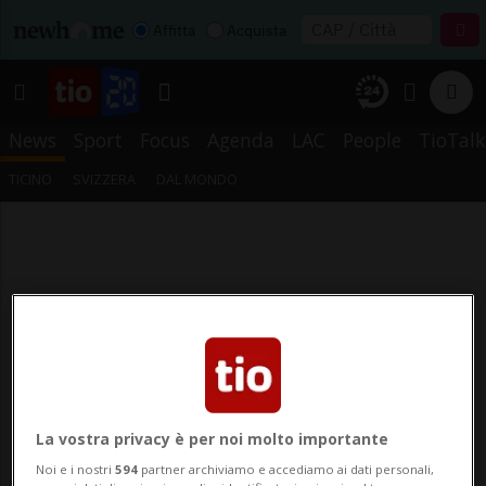
Affitta
Acquista
News
Sport
Focus
Agenda
LAC
People
TioTalk
TICINO
SVIZZERA
DAL MONDO
La vostra privacy è per noi molto importante
Noi e i nostri
594
partner archiviamo e accediamo ai dati personali,