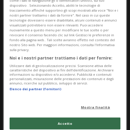
come i dati di navigazione gli o identificatori univoci, sul tuo
dispositivo . Selezionando Accetto, abiliti le tecnologie di
tracciamento affinché supportino gli scopi mostrati alla voce "Noi e i
nostri partner trattiamo i dati da fornire". Nel caso in cui queste
tecnologie dovessero essere disabilitate, alcuni contenuti e annunci
visualizzati potrebbero non essere rilevanti. Puoi accedere
nuovamente a questo menu per modificare le tue scelte o per
revocare il consenso facendo clic sul link Gestisci le preferenze in
fondo alla pagina web.. Tali scelte avranno effetto nel contesto del
nostro Sito web. Per maggiori informazioni, consulta l'Informativa
Notizie su Lucio Presta
sulla privacy.
Noi e i nostri partner trattiamo i dati per fornire:
Utilizzare dati di geolocalizzazione precisi. Scansione attiva delle
Segui le notizie e gli approfondimenti su
caratteristiche del dispositivo ai fini dell’identificazione. Archiviare
informazioni su dispositivo e/o accedervi. Pubblicità e contenuti
Lucio Presta.
personalizzati, misurazione delle prestazioni dei contenuti e degli
annunci, ricerche sul pubblico, sviluppo di servizi.
Elenco dei partner (fornitori)
Mostra finalità
Accetto