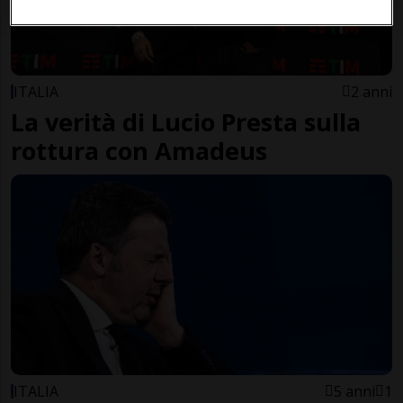
ITALIA
2 anni
La verità di Lucio Presta sulla
rottura con Amadeus
ITALIA
5 anni
1