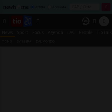
Affitta
Acquista
News
Sport
Focus
Agenda
LAC
People
TioTalk
TICINO
SVIZZERA
DAL MONDO