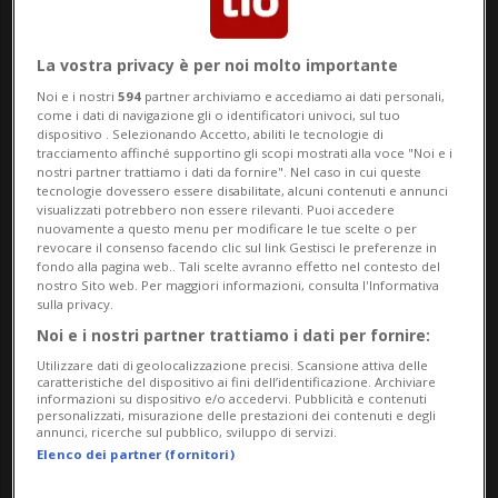
La vostra privacy è per noi molto importante
Noi e i nostri
594
partner archiviamo e accediamo ai dati personali,
come i dati di navigazione gli o identificatori univoci, sul tuo
dispositivo . Selezionando Accetto, abiliti le tecnologie di
SVIZZERA
10 mesi
3
tracciamento affinché supportino gli scopi mostrati alla voce "Noi e i
nostri partner trattiamo i dati da fornire". Nel caso in cui queste
Primi procedimenti penali
tecnologie dovessero essere disabilitate, alcuni contenuti e annunci
visualizzati potrebbero non essere rilevanti. Puoi accedere
contro Hamas dopo il divieto
nuovamente a questo menu per modificare le tue scelte o per
revocare il consenso facendo clic sul link Gestisci le preferenze in
federale
fondo alla pagina web.. Tali scelte avranno effetto nel contesto del
nostro Sito web. Per maggiori informazioni, consulta l'Informativa
sulla privacy.
Noi e i nostri partner trattiamo i dati per fornire:
Utilizzare dati di geolocalizzazione precisi. Scansione attiva delle
caratteristiche del dispositivo ai fini dell’identificazione. Archiviare
informazioni su dispositivo e/o accedervi. Pubblicità e contenuti
personalizzati, misurazione delle prestazioni dei contenuti e degli
annunci, ricerche sul pubblico, sviluppo di servizi.
Elenco dei partner (fornitori)