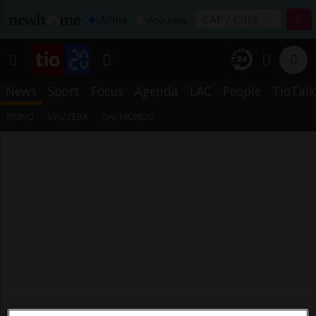
Affitta
Acquista
News
Sport
Focus
Agenda
LAC
People
TioTalk
TICINO
SVIZZERA
DAL MONDO