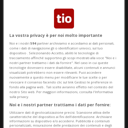
La vostra privacy è per noi molto importante
Noi e i nostri
594
partner archiviamo e accediamo ai dati personali,
Notizie su Lega Araba
come i dati di navigazione gli o identificatori univoci, sul tuo
dispositivo . Selezionando Accetto, abiliti le tecnologie di
tracciamento affinché supportino gli scopi mostrati alla voce "Noi e i
nostri partner trattiamo i dati da fornire". Nel caso in cui queste
tecnologie dovessero essere disabilitate, alcuni contenuti e annunci
Segui le notizie e gli approfondimenti su
visualizzati potrebbero non essere rilevanti. Puoi accedere
Lega Araba.
nuovamente a questo menu per modificare le tue scelte o per
revocare il consenso facendo clic sul link Gestisci le preferenze in
fondo alla pagina web.. Tali scelte avranno effetto nel contesto del
nostro Sito web. Per maggiori informazioni, consulta l'Informativa
sulla privacy.
Noi e i nostri partner trattiamo i dati per fornire:
Utilizzare dati di geolocalizzazione precisi. Scansione attiva delle
caratteristiche del dispositivo ai fini dell’identificazione. Archiviare
informazioni su dispositivo e/o accedervi. Pubblicità e contenuti
personalizzati, misurazione delle prestazioni dei contenuti e degli