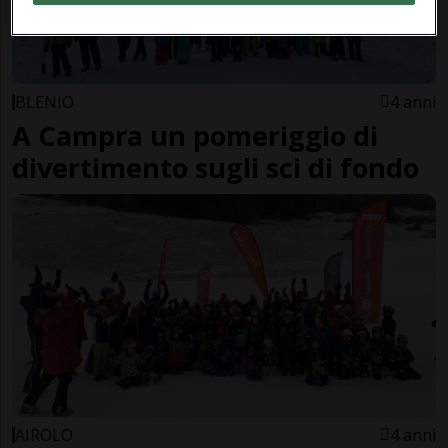
BLENIO
4 anni
A Campra un pomeriggio di
divertimento sugli sci di fondo
AIROLO
4 anni