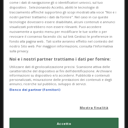
come i dati di navigazione gli o identificatori univoci, sul tuo
dispositivo . Selezionando Accetto, abiliti le tecnologie di
tracciamento affinché supportino gli scopi mostrati alla voce "Noi e i
nostri partner trattiamo i dati da fornire". Nel caso in cui queste
tecnologie dovessero essere disabilitate, alcuni contenuti e annunci
visualizzati potrebbero non essere rilevanti. Puoi accedere
nuovamente a questo menu per modificare le tue scelte o per
revocare il consenso facendo clic sul link Gestisci le preferenze in
fondo alla pagina web.. Tali scelte avranno effetto nel contesto del
nostro Sito web. Per maggiori informazioni, consulta l'Informativa
Notizie su Kids Ski Day
sulla privacy.
Noi e i nostri partner trattiamo i dati per fornire:
Utilizzare dati di geolocalizzazione precisi. Scansione attiva delle
Segui le notizie e gli approfondimenti su
caratteristiche del dispositivo ai fini dell’identificazione. Archiviare
informazioni su dispositivo e/o accedervi. Pubblicità e contenuti
Kids Ski Day.
personalizzati, misurazione delle prestazioni dei contenuti e degli
annunci, ricerche sul pubblico, sviluppo di servizi.
Elenco dei partner (fornitori)
Mostra finalità
Accetto