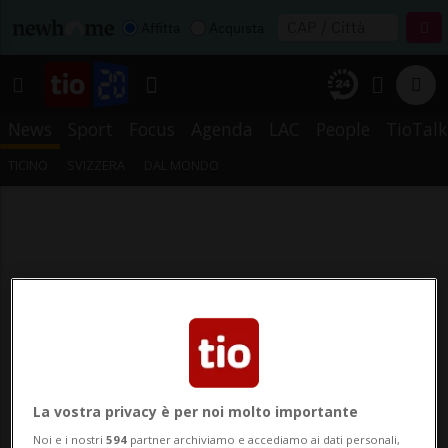
Affitta
Acquista
News
Sport
Focus
Agenda
LAC
People
TioTalk
TICINO
SVIZZERA
DAL MONDO
La vostra privacy è per noi molto importante
Noi e i nostri
594
partner archiviamo e accediamo ai dati personali,