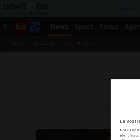
Affitta
News
Sport
Focus
Age
TICINO
SVIZZERA
DAL MONDO
La vostr
Noi e i nost
identificato