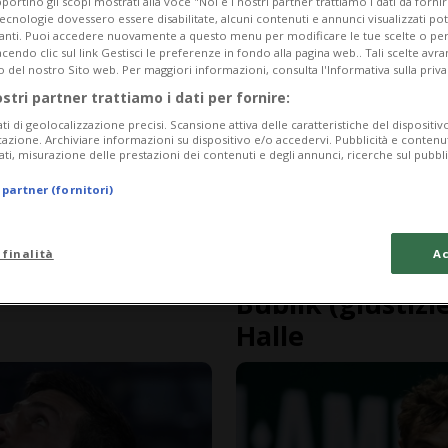
portino gli scopi mostrati alla voce "Noi e i nostri partner trattiamo i dati da fornir
tecnologie dovessero essere disabilitate, alcuni contenuti e annunci visualizzati 
vanti. Puoi accedere nuovamente a questo menu per modificare le tue scelte o per
endo clic sul link Gestisci le preferenze in fondo alla pagina web.. Tali scelte avr
o del nostro Sito web. Per maggiori informazioni, consulta l'Informativa sulla priva
ostri partner trattiamo i dati per fornire:
ati di geolocalizzazione precisi. Scansione attiva delle caratteristiche del dispositivo 
icazione. Archiviare informazioni su dispositivo e/o accedervi. Pubblicità e contenu
ati, misurazione delle prestazioni dei contenuti e degli annunci, ricerche sul pubbl
 partner (fornitori)
 finalità
Ac
1 anno
1
TENNIS
Bublik (giustizi
Halle