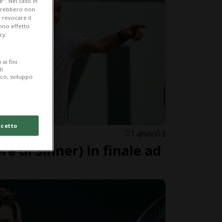
e". Nel caso in
potrebbero non
 revocare il
anno effetto
cy.
ai fini
ti
ico, sviluppo
cetto
1 anno
3
ere di Sinner) in finale ad