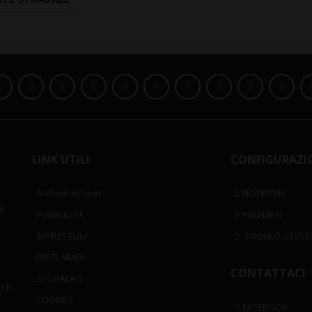
LINK UTILI
CONFIGURAZI
Archivio ePaper
NOTIFICHE
i
PUBBLICITÀ
PREFERITI
IMPRESSUM
PROFILO UTENT
DISCLAIMER
CONTATTACI
SEGNALACI
.ch
COOKIES
FACEBOOK