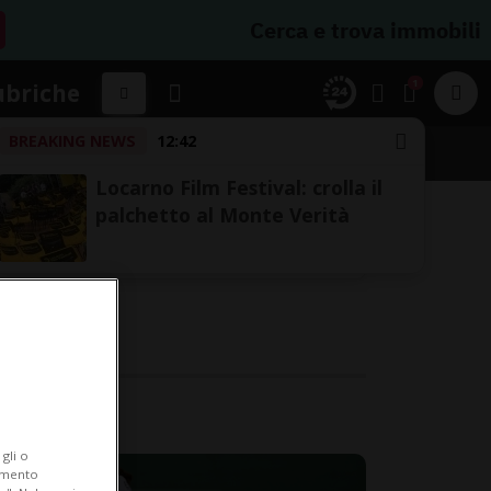
Cerca e trova immobili
1
ubriche
BREAKING NEWS
12:42
Locarno Film Festival: crolla il
palchetto al Monte Verità
gli o
iamento