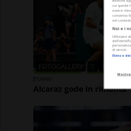
affinché sup
cui queste 
essere rile
consenso fac
nel contest
Noi e i n
Utilizzare d
dell’identif
personalizz
di servizi.
Elenco dei
FOTOGALLERY
Mostra
TENNIS
Alcaraz gode in rimonta