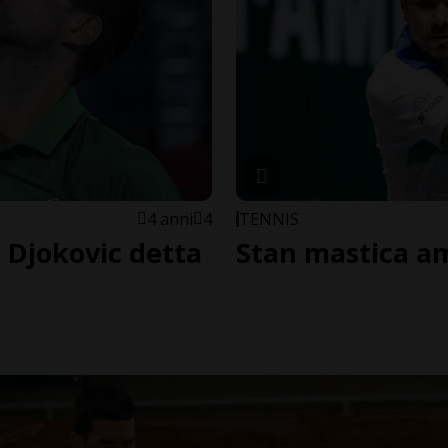
4 anni
4
TENNIS
: Djokovic detta
Stan mastica a