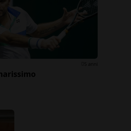
5 anni
marissimo