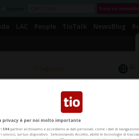
Acquista
nda
LAC
People
TioTalk
NewsBlog
R
Segnalaci
Notizie su Khachanov
Segui le notizie e gli approfondimenti su Khachanov.
a privacy è per noi molto importante
ri
594
partner archiviamo e accediamo ai dati personali, come i dati di navigazione 
ri univoci, sul tuo dispositivo . Selezionando Accetto, abiliti le tecnologie di tracc