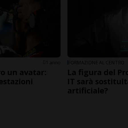
1 anno
FORMAZIONE AL CENTRO
ro un avatar:
La figura del P
estazioni
IT sarà sostituit
artificiale?