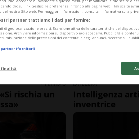
vanti. Puoi accedere nuovamente a questo menu per modificare le tue scelte o per
endo clic sul link Gestisci le preferenze in fondo alla pagina web.. Tali scelte avr
o del nostro Sito web. Per maggiori informazioni, consulta l'Informativa sulla priva
ostri partner trattiamo i dati per fornire:
ati di geolocalizzazione precisi. Scansione attiva delle caratteristiche del dispositivo 
icazione. Archiviare informazioni su dispositivo e/o accedervi. Pubblicità e contenu
ati, misurazione delle prestazioni dei contenuti e degli annunci, ricerche sul pubbl
 partner (fornitori)
 finalità
Ac
1 anno
3
SVIZZERA
 «Si rischia un
Intelligenza arti
assa»
inventrice