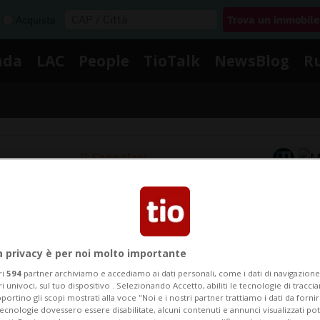
Acquista
nda
LAC
People
TioTalk
NewsBlog
R
Segnalaci
otizie su Intelligence Artificia
a privacy è per noi molto importante
i le notizie e gli approfondimenti su Intelligence Artific
ri
594
partner archiviamo e accediamo ai dati personali, come i dati di navigazione 
ri univoci, sul tuo dispositivo . Selezionando Accetto, abiliti le tecnologie di tracc
portino gli scopi mostrati alla voce "Noi e i nostri partner trattiamo i dati da fornir
tecnologie dovessero essere disabilitate, alcuni contenuti e annunci visualizzati 