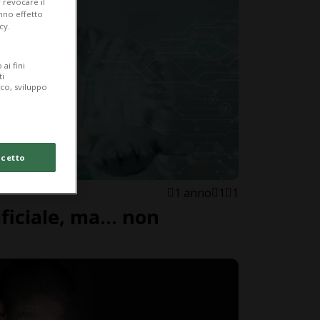
 revocare il
anno effetto
cy.
ai fini
ti
ico, sviluppo
cetto
1 anno
1
1
ficiale, ma... non