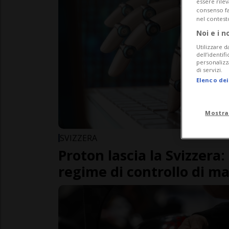
essere rile
consenso fac
nel contest
Noi e i n
Utilizzare d
dell’identif
personalizz
di servizi.
Elenco dei
Mostra
SVIZZERA
Proton lascia la Svizzera:
regime di controllo di m