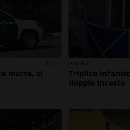
2 anni
POLONIA
e morte, si
Triplice infanti
doppio incesto