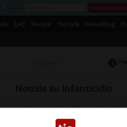
Acquista
nda
LAC
People
TioTalk
NewsBlog
R
Segnalaci
Notizie su Infanticidio
Segui le notizie e gli approfondimenti su Infanticidio.