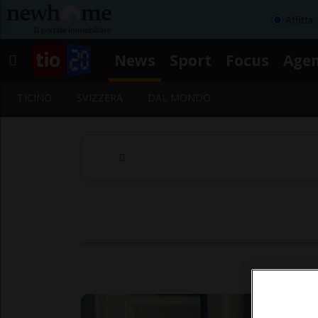
Affitta
News
Sport
Focus
Age
TICINO
SVIZZERA
DAL MONDO