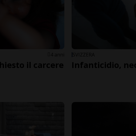
4 anni
SVIZZERA
hiesto il carcere
Infanticidio, 