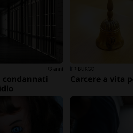
3 anni
FRIBURGO
i, condannati
Carcere a vita p
idio