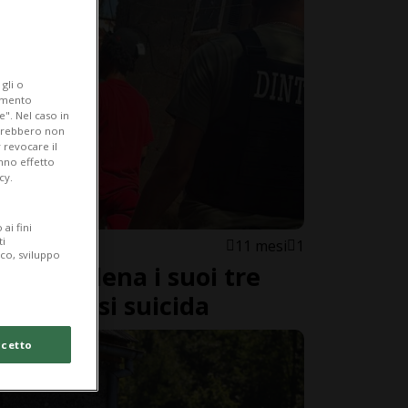
gli o
iamento
e". Nel caso in
potrebbero non
 revocare il
anno effetto
cy.
ai fini
ti
11 mesi
1
ico, sviluppo
i avvelena i suoi tre
ico e poi si suicida
cetto