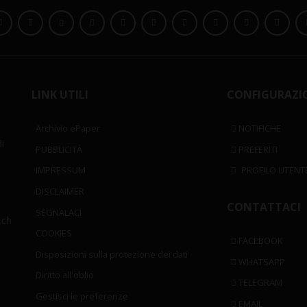
LINK UTILI
CONFIGURAZI
Archivio ePaper
NOTIFICHE
i
PUBBLICITÀ
PREFERITI
IMPRESSUM
PROFILO UTENT
DISCLAIMER
CONTATTACI
SEGNALACI
.ch
COOKIES
FACEBOOK
Disposizioni sulla protezione dei dati
WHATSAPP
Diritto all'oblio
TELEGRAM
Gestisci le preferenze
EMAIL