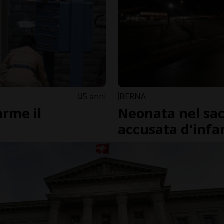
5 anni
BERNA
arme il
Neonata nel sac
accusata d'infa