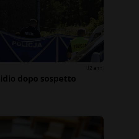
2 anni
cidio dopo sospetto