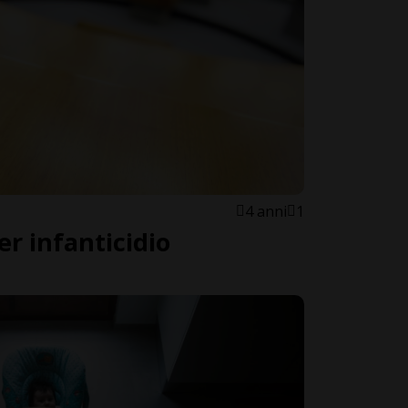
4 anni
1
er infanticidio