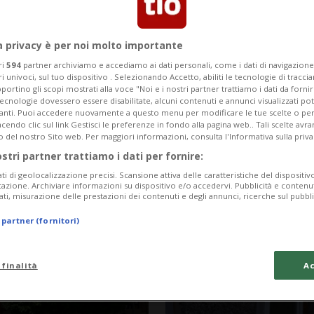
a privacy è per noi molto importante
ri
594
partner archiviamo e accediamo ai dati personali, come i dati di navigazione 
ri univoci, sul tuo dispositivo . Selezionando Accetto, abiliti le tecnologie di tracc
portino gli scopi mostrati alla voce "Noi e i nostri partner trattiamo i dati da fornir
tecnologie dovessero essere disabilitate, alcuni contenuti e annunci visualizzati 
vanti. Puoi accedere nuovamente a questo menu per modificare le tue scelte o per
endo clic sul link Gestisci le preferenze in fondo alla pagina web.. Tali scelte avr
o del nostro Sito web. Per maggiori informazioni, consulta l'Informativa sulla priva
ostri partner trattiamo i dati per fornire:
ati di geolocalizzazione precisi. Scansione attiva delle caratteristiche del dispositivo 
icazione. Archiviare informazioni su dispositivo e/o accedervi. Pubblicità e contenu
5 mesi
6
REPUBBLICA DOMINICANA
ati, misurazione delle prestazioni dei contenuti e degli annunci, ricerche sul pubbl
el freezer,
Mamma di 36 ann
 partner (fornitori)
figli con l'arsen
 finalità
Ac