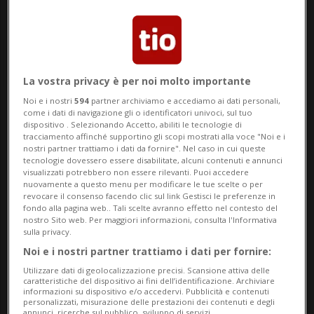
La vostra privacy è per noi molto importante
Noi e i nostri
594
partner archiviamo e accediamo ai dati personali,
come i dati di navigazione gli o identificatori univoci, sul tuo
Notizie su Hayter
dispositivo . Selezionando Accetto, abiliti le tecnologie di
tracciamento affinché supportino gli scopi mostrati alla voce "Noi e i
nostri partner trattiamo i dati da fornire". Nel caso in cui queste
tecnologie dovessero essere disabilitate, alcuni contenuti e annunci
Segui le notizie e gli approfondimenti su
visualizzati potrebbero non essere rilevanti. Puoi accedere
nuovamente a questo menu per modificare le tue scelte o per
Hayter.
revocare il consenso facendo clic sul link Gestisci le preferenze in
fondo alla pagina web.. Tali scelte avranno effetto nel contesto del
nostro Sito web. Per maggiori informazioni, consulta l'Informativa
sulla privacy.
Noi e i nostri partner trattiamo i dati per fornire:
Utilizzare dati di geolocalizzazione precisi. Scansione attiva delle
caratteristiche del dispositivo ai fini dell’identificazione. Archiviare
informazioni su dispositivo e/o accedervi. Pubblicità e contenuti
personalizzati, misurazione delle prestazioni dei contenuti e degli
annunci, ricerche sul pubblico, sviluppo di servizi.