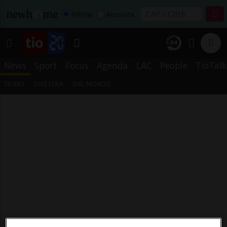
Affitta
Acquista
News
Sport
Focus
Agenda
LAC
People
TioTalk
TICINO
SVIZZERA
DAL MONDO