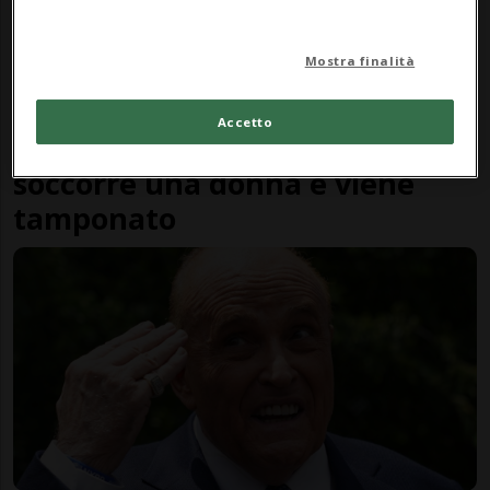
Mostra finalità
STATI UNITI
11 mesi
1
Accetto
Ex sindaco di New York
soccorre una donna e viene
tamponato