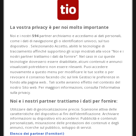
La vostra privacy è per noi molto importante
Noi e i nostri
594
partner archiviamo e accediamo ai dati personali,
come i dati di navigazione gli o identificatori univoci, sul tuo
dispositivo . Selezionando Accetto, abiliti le tecnologie di
Notizie su Giuliani
tracciamento affinché supportino gli scopi mostrati alla voce "Noi e i
nostri partner trattiamo i dati da fornire". Nel caso in cui queste
tecnologie dovessero essere disabilitate, alcuni contenuti e annunci
visualizzati potrebbero non essere rilevanti. Puoi accedere
nuovamente a questo menu per modificare le tue scelte o per
Segui le notizie e gli approfondimenti su
revocare il consenso facendo clic sul link Gestisci le preferenze in
Giuliani.
fondo alla pagina web.. Tali scelte avranno effetto nel contesto del
nostro Sito web. Per maggiori informazioni, consulta l'Informativa
sulla privacy.
Noi e i nostri partner trattiamo i dati per fornire:
Utilizzare dati di geolocalizzazione precisi. Scansione attiva delle
caratteristiche del dispositivo ai fini dell’identificazione. Archiviare
informazioni su dispositivo e/o accedervi. Pubblicità e contenuti
personalizzati, misurazione delle prestazioni dei contenuti e degli
annunci, ricerche sul pubblico, sviluppo di servizi.
Elenco dei partner (fornitori)