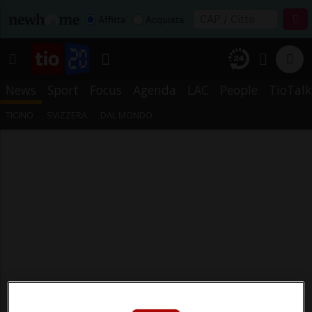
Affitta
Acquista
News
Sport
Focus
Agenda
LAC
People
TioTalk
TICINO
SVIZZERA
DAL MONDO