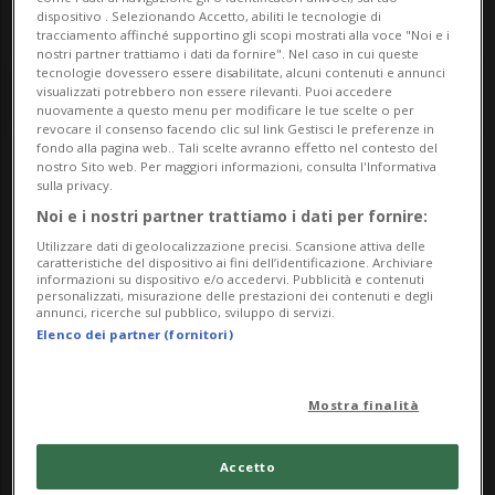
dispositivo . Selezionando Accetto, abiliti le tecnologie di
tracciamento affinché supportino gli scopi mostrati alla voce "Noi e i
nostri partner trattiamo i dati da fornire". Nel caso in cui queste
tecnologie dovessero essere disabilitate, alcuni contenuti e annunci
visualizzati potrebbero non essere rilevanti. Puoi accedere
nuovamente a questo menu per modificare le tue scelte o per
revocare il consenso facendo clic sul link Gestisci le preferenze in
fondo alla pagina web.. Tali scelte avranno effetto nel contesto del
nostro Sito web. Per maggiori informazioni, consulta l'Informativa
Notizie su Gabbie
sulla privacy.
Noi e i nostri partner trattiamo i dati per fornire:
Utilizzare dati di geolocalizzazione precisi. Scansione attiva delle
caratteristiche del dispositivo ai fini dell’identificazione. Archiviare
Segui le notizie e gli approfondimenti su
informazioni su dispositivo e/o accedervi. Pubblicità e contenuti
personalizzati, misurazione delle prestazioni dei contenuti e degli
Gabbie.
annunci, ricerche sul pubblico, sviluppo di servizi.
Elenco dei partner (fornitori)
Mostra finalità
Accetto