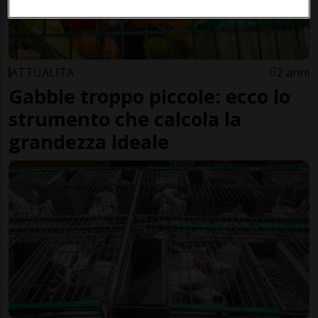
ATTUALITÀ
2 anni
Gabbie troppo piccole: ecco lo
strumento che calcola la
grandezza ideale