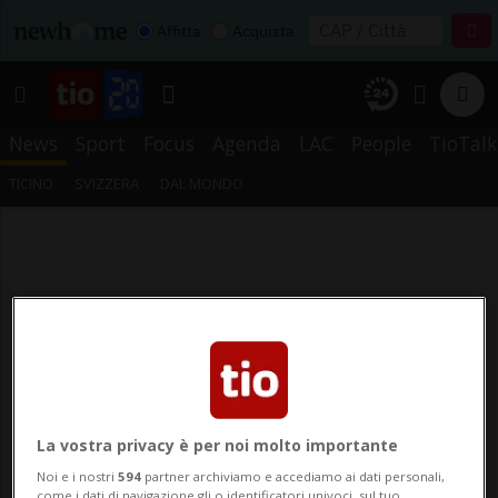
Affitta
Acquista
News
Sport
Focus
Agenda
LAC
People
TioTalk
TICINO
SVIZZERA
DAL MONDO
La vostra privacy è per noi molto importante
Noi e i nostri
594
partner archiviamo e accediamo ai dati personali,
come i dati di navigazione gli o identificatori univoci, sul tuo