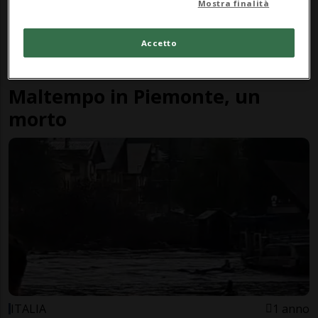
Mostra finalità
Accetto
ITALIA
1 anno
2
Maltempo in Piemonte, un
morto
ITALIA
1 anno