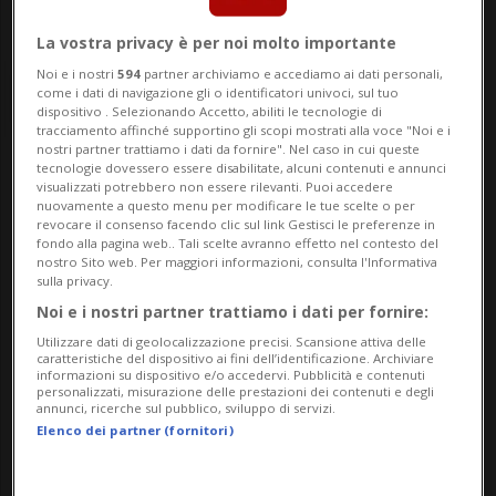
La vostra privacy è per noi molto importante
Noi e i nostri
594
partner archiviamo e accediamo ai dati personali,
come i dati di navigazione gli o identificatori univoci, sul tuo
dispositivo . Selezionando Accetto, abiliti le tecnologie di
tracciamento affinché supportino gli scopi mostrati alla voce "Noi e i
nostri partner trattiamo i dati da fornire". Nel caso in cui queste
tecnologie dovessero essere disabilitate, alcuni contenuti e annunci
Notizie su Frejus
visualizzati potrebbero non essere rilevanti. Puoi accedere
nuovamente a questo menu per modificare le tue scelte o per
revocare il consenso facendo clic sul link Gestisci le preferenze in
fondo alla pagina web.. Tali scelte avranno effetto nel contesto del
nostro Sito web. Per maggiori informazioni, consulta l'Informativa
Segui le notizie e gli approfondimenti su
sulla privacy.
Frejus.
Noi e i nostri partner trattiamo i dati per fornire:
Utilizzare dati di geolocalizzazione precisi. Scansione attiva delle
caratteristiche del dispositivo ai fini dell’identificazione. Archiviare
informazioni su dispositivo e/o accedervi. Pubblicità e contenuti
personalizzati, misurazione delle prestazioni dei contenuti e degli
annunci, ricerche sul pubblico, sviluppo di servizi.
Elenco dei partner (fornitori)