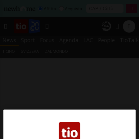
Affitta
Acquista
News
Sport
Focus
Agenda
LAC
People
TioTalk
TICINO
SVIZZERA
DAL MONDO