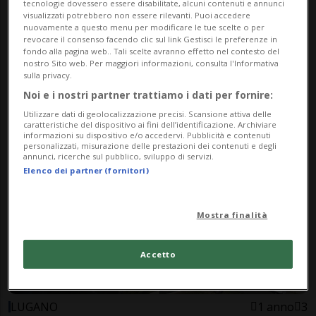
tecnologie dovessero essere disabilitate, alcuni contenuti e annunci
visualizzati potrebbero non essere rilevanti. Puoi accedere
nuovamente a questo menu per modificare le tue scelte o per
revocare il consenso facendo clic sul link Gestisci le preferenze in
fondo alla pagina web.. Tali scelte avranno effetto nel contesto del
nostro Sito web. Per maggiori informazioni, consulta l'Informativa
LEMA
10 mesi
5
sulla privacy.
Croce Rossa, ecco il nuovo foyer
Noi e i nostri partner trattiamo i dati per fornire:
di Bombinasco
Utilizzare dati di geolocalizzazione precisi. Scansione attiva delle
caratteristiche del dispositivo ai fini dell’identificazione. Archiviare
informazioni su dispositivo e/o accedervi. Pubblicità e contenuti
personalizzati, misurazione delle prestazioni dei contenuti e degli
annunci, ricerche sul pubblico, sviluppo di servizi.
Elenco dei partner (fornitori)
Mostra finalità
Accetto
LUGANO
1 anno
3