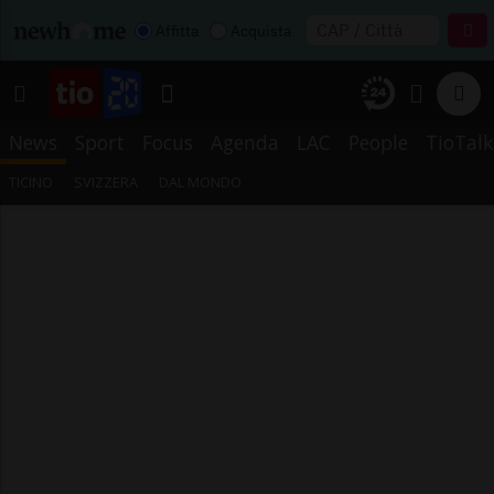
Affitta
Acquista
News
Sport
Focus
Agenda
LAC
People
TioTalk
TICINO
SVIZZERA
DAL MONDO