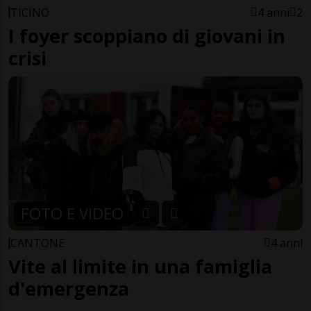
TICINO
4 anni
2
I foyer scoppiano di giovani in
crisi
FOTO E VIDEO
CANTONE
4 anni
Vite al limite in una famiglia
d'emergenza