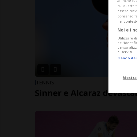
affinché sup
cui queste 
essere rile
consenso fac
nel contest
Noi e i n
Utilizzare d
dell’identif
personalizz
di servizi.
Elenco dei
Mostra
TENNIS
Sinner e Alcaraz devasta