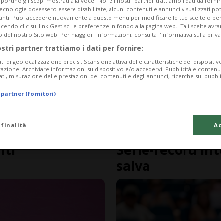
portino gli scopi mostrati alla voce "Noi e i nostri partner trattiamo i dati da fornir
tecnologie dovessero essere disabilitate, alcuni contenuti e annunci visualizzati 
vanti. Puoi accedere nuovamente a questo menu per modificare le tue scelte o per
endo clic sul link Gestisci le preferenze in fondo alla pagina web.. Tali scelte avr
o del nostro Sito web. Per maggiori informazioni, consulta l'Informativa sulla priva
ostri partner trattiamo i dati per fornire:
ati di geolocalizzazione precisi. Scansione attiva delle caratteristiche del dispositivo 
icazione. Archiviare informazioni su dispositivo e/o accedervi. Pubblicità e contenu
ati, misurazione delle prestazioni dei contenuti e degli annunci, ricerche sul pubbl
 partner (fornitori)
 finalità
Ac
3 mesi
4
1
TENNIS
nti
Serie-record int
salva