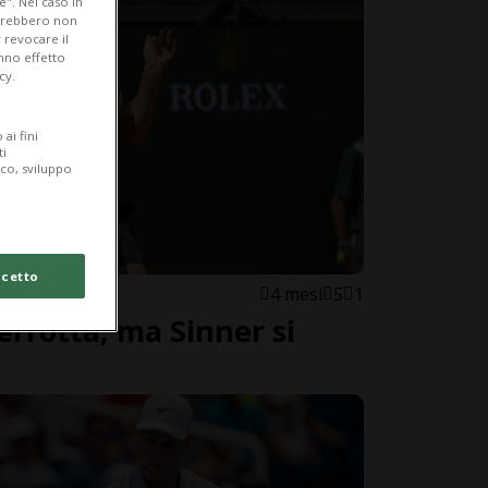
e". Nel caso in
potrebbero non
 revocare il
anno effetto
cy.
ai fini
ti
ico, sviluppo
cetto
4 mesi
5
1
errotta, ma Sinner si