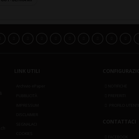
LINK UTILI
CONFIGURAZI
Archivio ePaper
NOTIFICHE
i
PUBBLICITÀ
PREFERITI
IMPRESSUM
PROFILO UTENT
DISCLAIMER
CONTATTACI
SEGNALACI
.ch
COOKIES
FACEBOOK