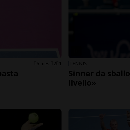
6 mesi
2
1
TENNIS
basta
Sinner da sballo
livello»