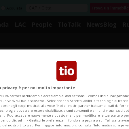
Acquista
nda
LAC
People
TioTalk
NewsBlog
R
Segnalaci
Notizie su Evento Luxury
a privacy è per noi molto importante
ri
594
partner archiviamo e accediamo ai dati personali, come i dati di navigazione 
ri univoci, sul tuo dispositivo . Selezionando Accetto, abiliti le tecnologie di tracc
portino gli scopi mostrati alla voce "Noi e i nostri partner trattiamo i dati da fornir
Segui le notizie e gli approfondimenti su Evento Luxury
tecnologie dovessero essere disabilitate, alcuni contenuti e annunci visualizzati 
vanti. Puoi accedere nuovamente a questo menu per modificare le tue scelte o per
endo clic sul link Gestisci le preferenze in fondo alla pagina web.. Tali scelte avr
o del nostro Sito web. Per maggiori informazioni, consulta l'Informativa sulla priva