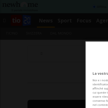
Affitta
News
Sport
Focus
Age
TICINO
SVIZZERA
DAL MONDO
La vostr
Noi e i nost
identificato
affinché sup
cui queste 
essere rile
consenso fac
nel contest