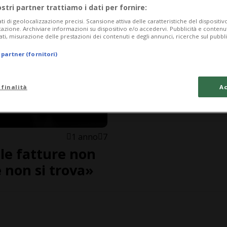
ostri partner trattiamo i dati per fornire:
ati di geolocalizzazione precisi. Scansione attiva delle caratteristiche del dispositivo 
icazione. Archiviare informazioni su dispositivo e/o accedervi. Pubblicità e contenu
ati, misurazione delle prestazioni dei contenuti e degli annunci, ricerche sul pubbl
 partner (fornitori)
 finalità
Ac
1 anno
7
 le fatture non
 non si trova»