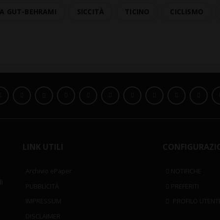
A GUT-BEHRAMI
SICCITÀ
TICINO
CICLISMO
LINK UTILI
CONFIGURAZI
Archivio ePaper
NOTIFICHE
i
PUBBLICITÀ
PREFERITI
IMPRESSUM
PROFILO UTENT
DISCLAIMER