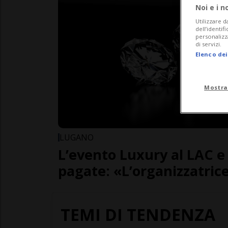
Noi e i n
Utilizzare d
dell’identif
personalizz
di servizi.
Elenco dei
Mostra
LUGANO
L’evento Luxury al LAC e
pagate: «L’organizzatrice
TEMI DI TENDENZA