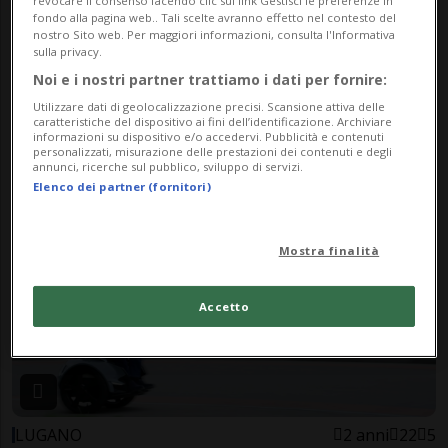
revocare il consenso facendo clic sul link Gestisci le preferenze in
fondo alla pagina web.. Tali scelte avranno effetto nel contesto del
nostro Sito web. Per maggiori informazioni, consulta l'Informativa
sulla privacy.
Noi e i nostri partner trattiamo i dati per fornire:
CANTONE
6 mesi
42
21
Utilizzare dati di geolocalizzazione precisi. Scansione attiva delle
caratteristiche del dispositivo ai fini dell’identificazione. Archiviare
«Non mandate i vostri figli a
informazioni su dispositivo e/o accedervi. Pubblicità e contenuti
personalizzati, misurazione delle prestazioni dei contenuti e degli
schiantarsi»
annunci, ricerche sul pubblico, sviluppo di servizi.
Elenco dei partner (fornitori)
Mostra finalità
Accetto
LUGANO
2 anni
22
5