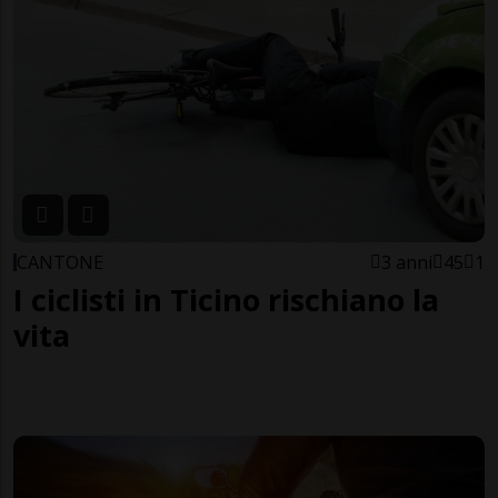
CANTONE
3 anni
45
1
I ciclisti in Ticino rischiano la
vita