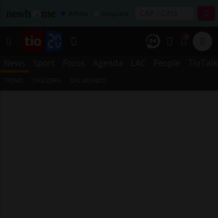
Affitta
Acquista
1
News
Sport
Focus
Agenda
LAC
People
TioTalk
TICINO
SVIZZERA
DAL MONDO