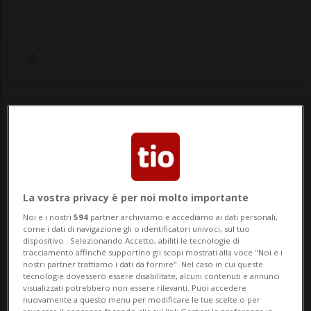
Notizie su Due Ruote
Segui le notizie e gli approfondimenti su
Due Ruote.
La vostra privacy è per noi molto importante
Noi e i nostri
594
partner archiviamo e accediamo ai dati personali,
come i dati di navigazione gli o identificatori univoci, sul tuo
dispositivo . Selezionando Accetto, abiliti le tecnologie di
tracciamento affinché supportino gli scopi mostrati alla voce "Noi e i
nostri partner trattiamo i dati da fornire". Nel caso in cui queste
tecnologie dovessero essere disabilitate, alcuni contenuti e annunci
visualizzati potrebbero non essere rilevanti. Puoi accedere
nuovamente a questo menu per modificare le tue scelte o per