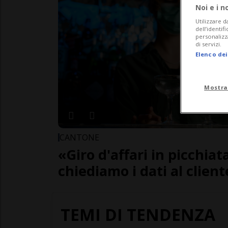
Noi e i n
Utilizzare d
dell’identif
personalizz
di servizi.
Elenco dei
Mostra
CANTONE
«Giro d'affari in picchia
chiediamo i dati al clien
TEMI DI TENDENZA