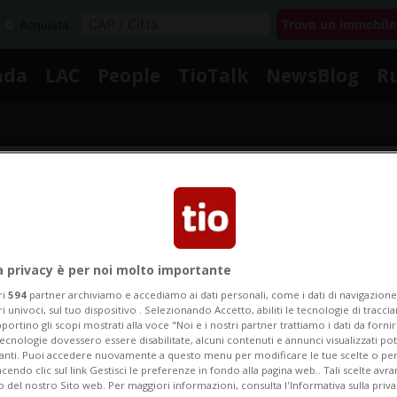
Acquista
nda
LAC
People
TioTalk
NewsBlog
R
Segnalaci
Notizie su Direttive Cantonal
a privacy è per noi molto importante
ri
594
partner archiviamo e accediamo ai dati personali, come i dati di navigazione 
ri univoci, sul tuo dispositivo . Selezionando Accetto, abiliti le tecnologie di tracc
portino gli scopi mostrati alla voce "Noi e i nostri partner trattiamo i dati da fornir
ui le notizie e gli approfondimenti su Direttive Canton
tecnologie dovessero essere disabilitate, alcuni contenuti e annunci visualizzati 
vanti. Puoi accedere nuovamente a questo menu per modificare le tue scelte o per
endo clic sul link Gestisci le preferenze in fondo alla pagina web.. Tali scelte avr
o del nostro Sito web. Per maggiori informazioni, consulta l'Informativa sulla priva