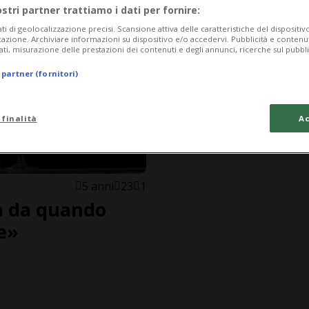
ostri partner trattiamo i dati per fornire:
ati di geolocalizzazione precisi. Scansione attiva delle caratteristiche del dispositivo 
icazione. Archiviare informazioni su dispositivo e/o accedervi. Pubblicità e contenu
ati, misurazione delle prestazioni dei contenuti e degli annunci, ricerche sul pubbl
 partner (fornitori)
 finalità
Ac
5 anni
23
1
ta da quando
te»