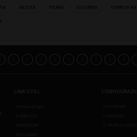
UTA
SICCITÀ
TICINO
CICLISMO
TORRI DI 
E
LINK UTILI
CONFIGURAZI
Archivio ePaper
NOTIFICHE
i
PUBBLICITÀ
PREFERITI
IMPRESSUM
PROFILO UTENT
DISCLAIMER