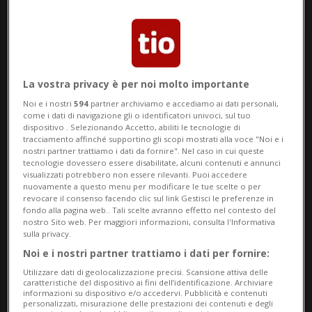
La vostra privacy è per noi molto importante
Noi e i nostri
594
partner archiviamo e accediamo ai dati personali,
Notizie su Diarrea
come i dati di navigazione gli o identificatori univoci, sul tuo
dispositivo . Selezionando Accetto, abiliti le tecnologie di
tracciamento affinché supportino gli scopi mostrati alla voce "Noi e i
nostri partner trattiamo i dati da fornire". Nel caso in cui queste
tecnologie dovessero essere disabilitate, alcuni contenuti e annunci
Segui le notizie e gli approfondimenti su
visualizzati potrebbero non essere rilevanti. Puoi accedere
nuovamente a questo menu per modificare le tue scelte o per
Diarrea.
revocare il consenso facendo clic sul link Gestisci le preferenze in
fondo alla pagina web.. Tali scelte avranno effetto nel contesto del
nostro Sito web. Per maggiori informazioni, consulta l'Informativa
sulla privacy.
Noi e i nostri partner trattiamo i dati per fornire:
Utilizzare dati di geolocalizzazione precisi. Scansione attiva delle
caratteristiche del dispositivo ai fini dell’identificazione. Archiviare
informazioni su dispositivo e/o accedervi. Pubblicità e contenuti
personalizzati, misurazione delle prestazioni dei contenuti e degli