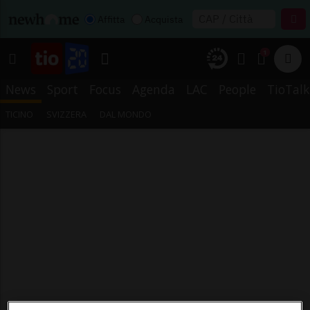
Affitta
Acquista
1
News
Sport
Focus
Agenda
LAC
People
TioTalk
TICINO
SVIZZERA
DAL MONDO