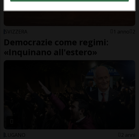
SVIZZERA
1 anno
2
Democrazie come regimi:
«Inquinano all'estero»
LUGANO
2 anni