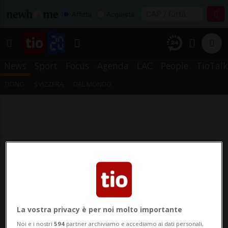
Affitta
Acquista
News
Sport
Focus
Agenda
LAC
People
TioTalk
TICINO
SVIZZERA
DAL MONDO
La vostra privacy è per noi molto importante
Noi e i nostri
594
partner archiviamo e accediamo ai dati personali,