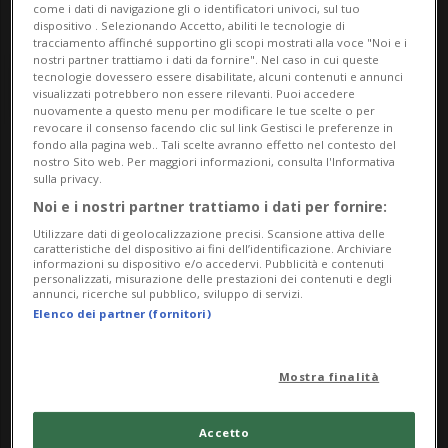
come i dati di navigazione gli o identificatori univoci, sul tuo
dispositivo . Selezionando Accetto, abiliti le tecnologie di
tracciamento affinché supportino gli scopi mostrati alla voce "Noi e i
nostri partner trattiamo i dati da fornire". Nel caso in cui queste
tecnologie dovessero essere disabilitate, alcuni contenuti e annunci
visualizzati potrebbero non essere rilevanti. Puoi accedere
nuovamente a questo menu per modificare le tue scelte o per
revocare il consenso facendo clic sul link Gestisci le preferenze in
fondo alla pagina web.. Tali scelte avranno effetto nel contesto del
nostro Sito web. Per maggiori informazioni, consulta l'Informativa
Notizie su Democrazie
sulla privacy.
Noi e i nostri partner trattiamo i dati per fornire:
Utilizzare dati di geolocalizzazione precisi. Scansione attiva delle
Segui le notizie e gli approfondimenti su
caratteristiche del dispositivo ai fini dell’identificazione. Archiviare
informazioni su dispositivo e/o accedervi. Pubblicità e contenuti
Democrazie.
personalizzati, misurazione delle prestazioni dei contenuti e degli
annunci, ricerche sul pubblico, sviluppo di servizi.
Elenco dei partner (fornitori)
Mostra finalità
Accetto